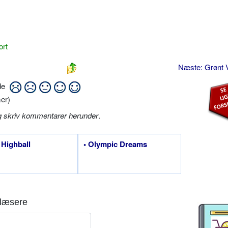
ort
Næste: Grønt
ide
er)
g skriv kommentarer herunder
.
 Highball
• Olympic Dreams
læsere