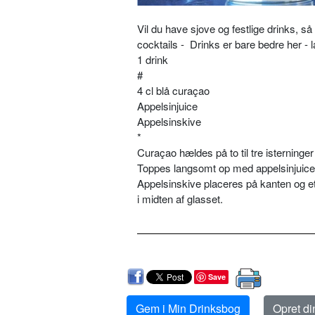
Vil du have sjove og festlige drinks, 
cocktails - Drinks er bare bedre her - 
1 drink
#
4 cl blå curaçao
Appelsinjuice
Appelsinskive
*
Curaçao hældes på to til tre isterninger 
Toppes langsomt op med appelsinjuice
Appelsinskive placeres på kanten og e
i midten af glasset.
Save
Gem i Min Drinksbog
Opret d