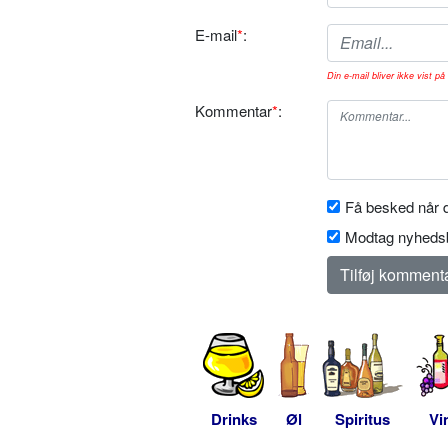
E-mail
*
:
Din e-mail bliver ikke vist på 
Kommentar
*
:
Få besked når d
Modtag nyhedsb
Drinks
Øl
Spiritus
Vi