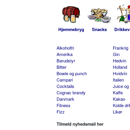
Hjemmebryg
Snacks
Drikkev
Alkoholfri
Frankrig
Amerika
Gin
Barudstyr
Hedvin
Bitter
Holland
Bowle og punch
Hvidvin
Campari
Italien
Cocktails
Juice og
Cognac brandy
Kaffe
Danmark
Kakao
Fitness
Kolde dr
Fizz
Likør
Tilmeld nyhedsmail her