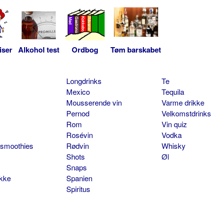
iser
Alkohol test
Ordbog
Tøm barskabet
Longdrinks
Te
Mexico
Tequila
Mousserende vin
Varme drikke
Pernod
Velkomstdrinks
Rom
Vin quiz
Rosévin
Vodka
 smoothies
Rødvin
Whisky
Shots
Øl
Snaps
ikke
Spanien
Spiritus