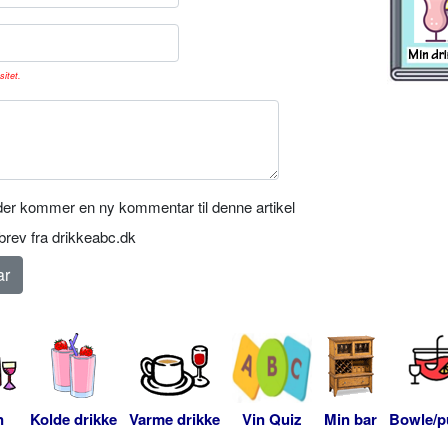
sitet.
er kommer en ny kommentar til denne artikel
rev fra drikkeabc.dk
n
Kolde drikke
Varme drikke
Vin Quiz
Min bar
Bowle/p