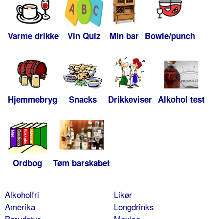
Varme drikke
Vin Quiz
Min bar
Bowle/punch
Hjemmebryg
Snacks
Drikkeviser
Alkohol test
Ordbog
Tøm barskabet
Alkoholfri
Likør
Amerika
Longdrinks
Barudstyr
Mexico