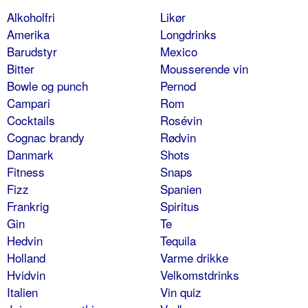
Alkoholfri
Likør
Amerika
Longdrinks
Barudstyr
Mexico
Bitter
Mousserende vin
Bowle og punch
Pernod
Campari
Rom
Cocktails
Rosévin
Cognac brandy
Rødvin
Danmark
Shots
Fitness
Snaps
Fizz
Spanien
Frankrig
Spiritus
Gin
Te
Hedvin
Tequila
Holland
Varme drikke
Hvidvin
Velkomstdrinks
Italien
Vin quiz