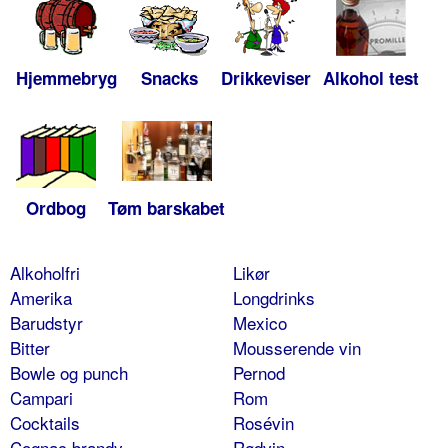
Hjemmebryg
Snacks
Drikkeviser
Alkohol test
Ordbog
Tøm barskabet
Alkoholfri
Likør
Amerika
Longdrinks
Barudstyr
Mexico
Bitter
Mousserende vin
Bowle og punch
Pernod
Campari
Rom
Cocktails
Rosévin
Cognac brandy
Rødvin