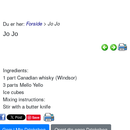
Du er her:
Forside
> Jo Jo
Jo Jo
Ingredients:
1 part Canadian whisky (Windsor)
3 parts Mello Yello
Ice cubes
Mixing instructions:
Stir with a butter knife
Save
Gem i Min Drinksbog
Opret din egen Drinksbog