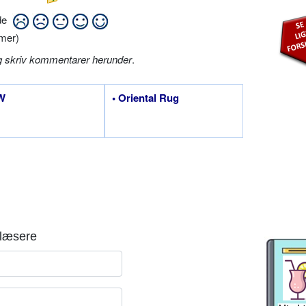
ide
mer)
g skriv kommentarer herunder
.
W
• Oriental Rug
læsere