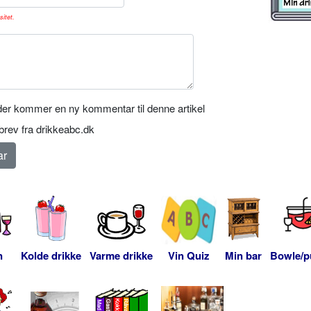
sitet.
er kommer en ny kommentar til denne artikel
rev fra drikkeabc.dk
n
Kolde drikke
Varme drikke
Vin Quiz
Min bar
Bowle/p