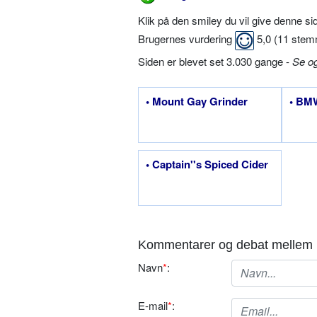
Klik på den smiley du vil give denne s
Brugernes vurdering
5,0
(
11
stem
Siden er blevet set 3.030 gange -
Se o
• Mount Gay Grinder
• BM
• Captain''s Spiced Cider
Kommentarer og debat mellem 
Navn
*
:
E-mail
*
: