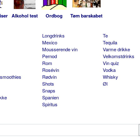
iser
Alkohol test
Ordbog
Tøm barskabet
Longdrinks
Te
Mexico
Tequila
Mousserende vin
Varme drikke
Pernod
Velkomstdrinks
Rom
Vin quiz
Rosévin
Vodka
 smoothies
Rødvin
Whisky
Shots
Øl
Snaps
ikke
Spanien
Spiritus