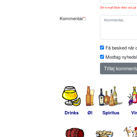
Din e-mail bliver ikke vist på 
Kommentar
*
:
Få besked når d
Modtag nyhedsb
Drinks
Øl
Spiritus
Vi