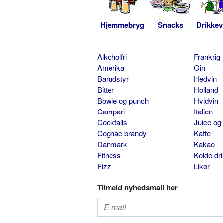
Hjemmebryg
Snacks
Drikkev
Alkoholfri
Frankrig
Amerika
Gin
Barudstyr
Hedvin
Bitter
Holland
Bowle og punch
Hvidvin
Campari
Italien
Cocktails
Juice og
Cognac brandy
Kaffe
Danmark
Kakao
Fitness
Kolde dr
Fizz
Likør
Tilmeld nyhedsmail her