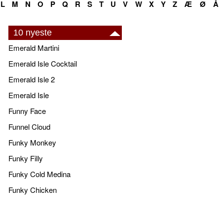
L
M
N
O
P
Q
R
S
T
U
V
W
X
Y
Z
Æ
Ø
Å
10 nyeste
Emerald Martini
Emerald Isle Cocktail
Emerald Isle 2
Emerald Isle
Funny Face
Funnel Cloud
Funky Monkey
Funky Filly
Funky Cold Medina
Funky Chicken