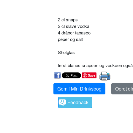
2 cl snaps
2 cl slave vodka
4 dråber tabasco
peper og salt
Shotglas
først blanes snapsen og vodkaen også 
Save
Gem i Min Drinksbog
Opret d
Feedback