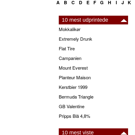
A
B
C
D
E
F
G
H
I
J
K
10 mest udprintede
Mokkalikør
Extremely Drunk
Flat Tire
Campanien
Mount Everest
Planteur Maison
Kerstbier 1999
Bermuda Triangle
GB Valentine
Pripps Blå 4,8%
10 mest viste