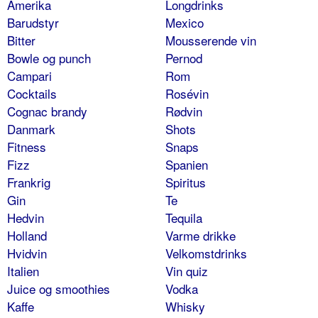
Amerika
Longdrinks
Barudstyr
Mexico
Bitter
Mousserende vin
Bowle og punch
Pernod
Campari
Rom
Cocktails
Rosévin
Cognac brandy
Rødvin
Danmark
Shots
Fitness
Snaps
Fizz
Spanien
Frankrig
Spiritus
Gin
Te
Hedvin
Tequila
Holland
Varme drikke
Hvidvin
Velkomstdrinks
Italien
Vin quiz
Juice og smoothies
Vodka
Kaffe
Whisky