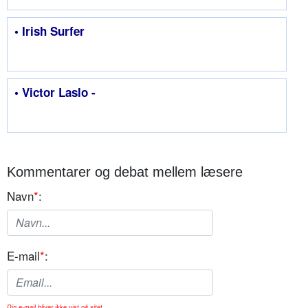
• Irish Surfer
• Victor Laslo -
Kommentarer og debat mellem læsere
Navn
*
:
E-mail
*
:
Din e-mail bliver ikke vist på sitet.