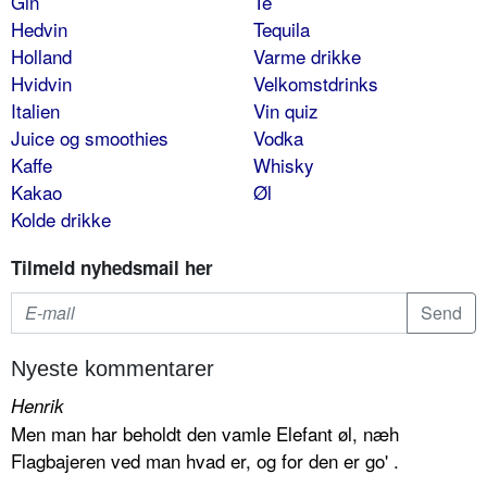
Gin
Te
Hedvin
Tequila
Holland
Varme drikke
Hvidvin
Velkomstdrinks
Italien
Vin quiz
Juice og smoothies
Vodka
Kaffe
Whisky
Kakao
Øl
Kolde drikke
Tilmeld nyhedsmail her
Nyeste kommentarer
Henrik
Men man har beholdt den vamle Elefant øl, næh
Flagbajeren ved man hvad er, og for den er go' .