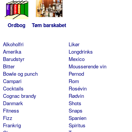
Ordbog
Tøm barskabet
Alkoholfri
Likør
Amerika
Longdrinks
Barudstyr
Mexico
Bitter
Mousserende vin
Bowle og punch
Pernod
Campari
Rom
Cocktails
Rosévin
Cognac brandy
Rødvin
Danmark
Shots
Fitness
Snaps
Fizz
Spanien
Frankrig
Spiritus