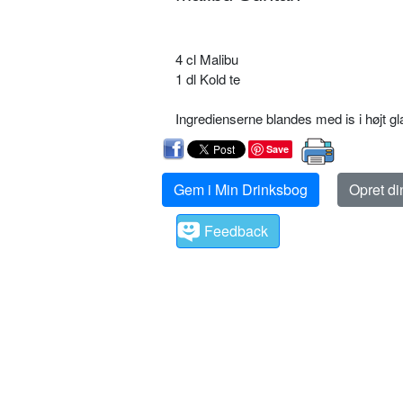
4 cl Malibu
1 dl Kold te
Ingredienserne blandes med is i højt gl
Save
Gem i Min Drinksbog
Opret d
Feedback