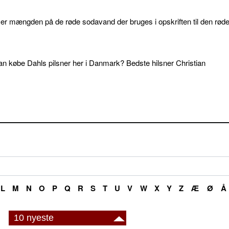
d er mængden på de røde sodavand der bruges i opskriften til den rød
an købe Dahls pilsner her i Danmark? Bedste hilsner Christian
L
M
N
O
P
Q
R
S
T
U
V
W
X
Y
Z
Æ
Ø
Å
10 nyeste