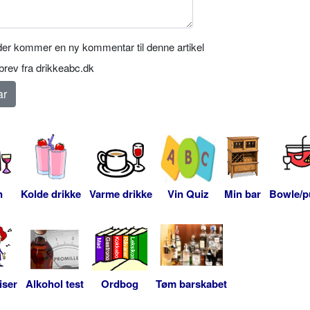
er kommer en ny kommentar til denne artikel
rev fra drikkeabc.dk
n
Kolde drikke
Varme drikke
Vin Quiz
Min bar
Bowle/p
iser
Alkohol test
Ordbog
Tøm barskabet