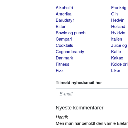
Alkoholfri
Frankrig
Amerika
Gin
Barudstyr
Hedvin
Bitter
Holland
Bowle og punch
Hvidvin
Campari
Italien
Cocktails
Juice og
Cognac brandy
Kaffe
Danmark
Kakao
Fitness
Kolde dr
Fizz
Likør
Tilmeld nyhedsmail her
Nyeste kommentarer
Henrik
Men man har beholdt den vamle Elefant 