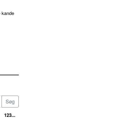
e kande
123...