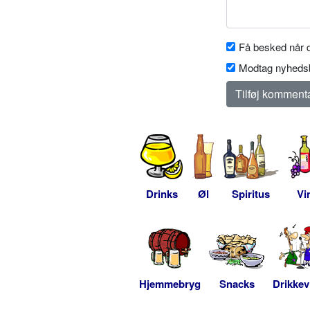
Få besked når d
Modtag nyhedsb
Drinks
Øl
Spiritus
Vi
Hjemmebryg
Snacks
Drikkev