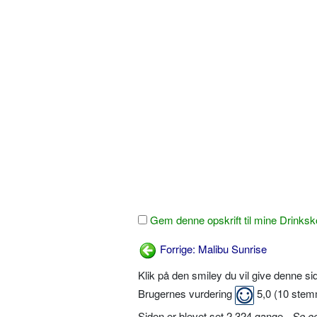
Gem denne opskrift til mine Drinksk
Forrige: Malibu Sunrise
Klik på den smiley du vil give denne s
Brugernes vurdering
5,0
(
10
stem
Siden er blevet set 2.324 gange -
Se o