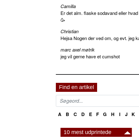
Camilla
Er det alm. flaske sodavand eller hva
🥳
Christian
Hejsa Nogen der ved om, og evt. jeg k
marc axel møtrik
jeg vil gerne have et cumshot
Find en artikel
A
B
C
D
E
F
G
H
I
J
K
10 mest udprintede