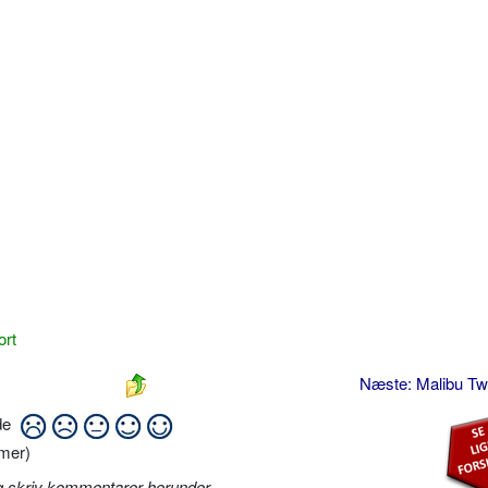
ort
Næste: Malibu Tw
ide
mer)
g skriv kommentarer herunder
.