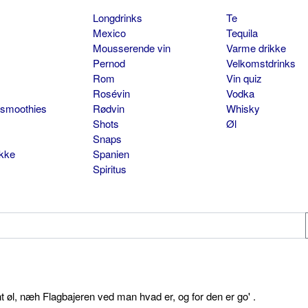
Longdrinks
Te
Mexico
Tequila
Mousserende vin
Varme drikke
Pernod
Velkomstdrinks
Rom
Vin quiz
Rosévin
Vodka
 smoothies
Rødvin
Whisky
Shots
Øl
Snaps
ikke
Spanien
Spiritus
øl, næh Flagbajeren ved man hvad er, og for den er go' .