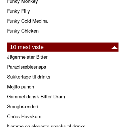
Funky Monkey
Funky Filly
Funky Cold Medina
Funky Chicken
10 mest viste
Jägermeister Bitter
Paradisæblesnaps
Sukkerlage til drinks
Mojito punch
Gammel dansk Bitter Dram
Smugbrænderi
Ceres Havskum
Nemme og elegante snacks til drinks