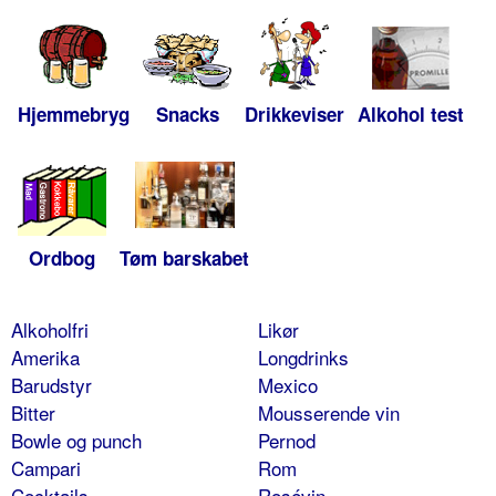
Hjemmebryg
Snacks
Drikkeviser
Alkohol test
Ordbog
Tøm barskabet
Alkoholfri
Likør
Amerika
Longdrinks
Barudstyr
Mexico
Bitter
Mousserende vin
Bowle og punch
Pernod
Campari
Rom
Cocktails
Rosévin