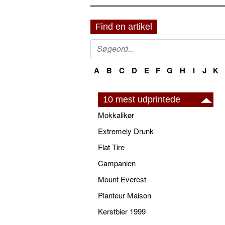
Find en artikel
A
B
C
D
E
F
G
H
I
J
K
10 mest udprintede
Mokkalikør
Extremely Drunk
Flat Tire
Campanien
Mount Everest
Planteur Maison
Kerstbier 1999