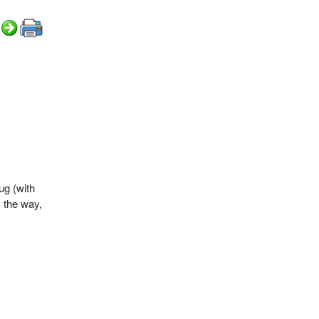
ug (with
y the way,