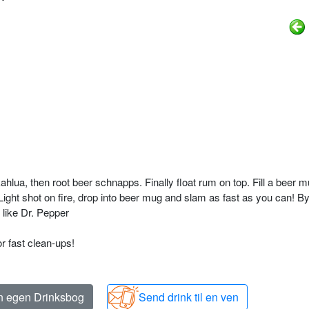
ahlua, then root beer schnapps. Finally float rum on top. Fill a beer m
Light shot on fire, drop into beer mug and slam as fast as you can! B
s like Dr. Pepper
r fast clean-ups!
in egen Drinksbog
Send drink til en ven