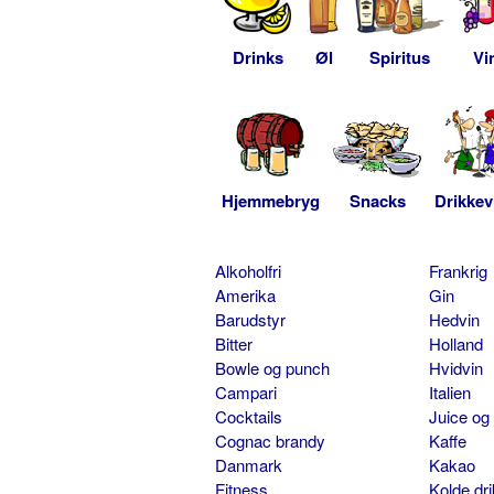
Drinks
Øl
Spiritus
Vi
Hjemmebryg
Snacks
Drikkev
Alkoholfri
Frankrig
Amerika
Gin
Barudstyr
Hedvin
Bitter
Holland
Bowle og punch
Hvidvin
Campari
Italien
Cocktails
Juice og
Cognac brandy
Kaffe
Danmark
Kakao
Fitness
Kolde dr