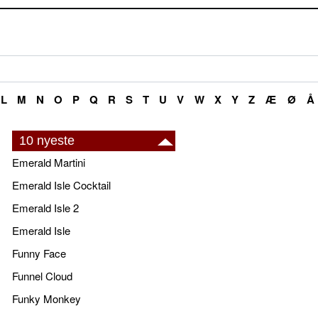
L
M
N
O
P
Q
R
S
T
U
V
W
X
Y
Z
Æ
Ø
Å
10 nyeste
Emerald Martini
Emerald Isle Cocktail
Emerald Isle 2
Emerald Isle
Funny Face
Funnel Cloud
Funky Monkey