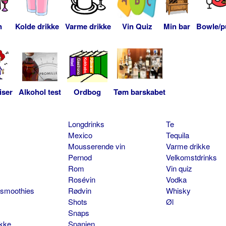
n
Kolde drikke
Varme drikke
Vin Quiz
Min bar
Bowle/p
iser
Alkohol test
Ordbog
Tøm barskabet
Longdrinks
Te
Mexico
Tequila
Mousserende vin
Varme drikke
Pernod
Velkomstdrinks
Rom
Vin quiz
Rosévin
Vodka
 smoothies
Rødvin
Whisky
Shots
Øl
Snaps
ikke
Spanien