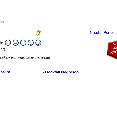
ort
Næste: Perfect
ide
er)
g skriv kommentarer herunder
.
eberry
• Cocktail Negresco