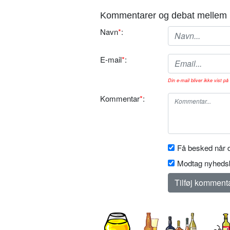
Kommentarer og debat mellem 
Navn
*
:
E-mail
*
:
Din e-mail bliver ikke vist på 
Kommentar
*
:
Få besked når d
Modtag nyhedsb