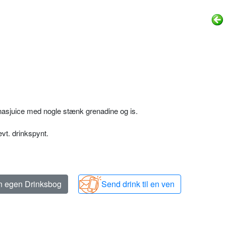
anasjuice med nogle stænk grenadine og is.
vt. drinkspynt.
in egen Drinksbog
Send drink til en ven