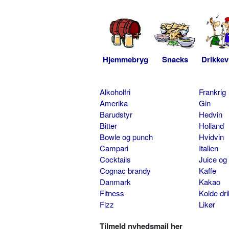
Hjemmebryg
Snacks
Drikkev
Alkoholfri
Frankrig
Amerika
Gin
Barudstyr
Hedvin
Bitter
Holland
Bowle og punch
Hvidvin
Campari
Italien
Cocktails
Juice og
Cognac brandy
Kaffe
Danmark
Kakao
Fitness
Kolde dr
Fizz
Likør
Tilmeld nyhedsmail her