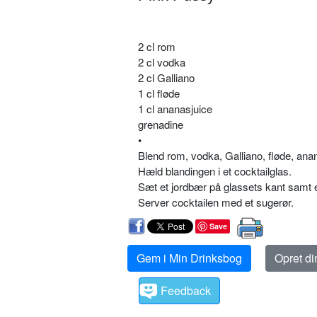
2 cl rom
2 cl vodka
2 cl Galliano
1 cl fløde
1 cl ananasjuice
grenadine
•
Blend rom, vodka, Galliano, fløde, an
Hæld blandingen i et cocktailglas.
Sæt et jordbær på glassets kant samt e
Server cocktailen med et sugerør.
Save
Gem i Min Drinksbog
Opret d
Feedback