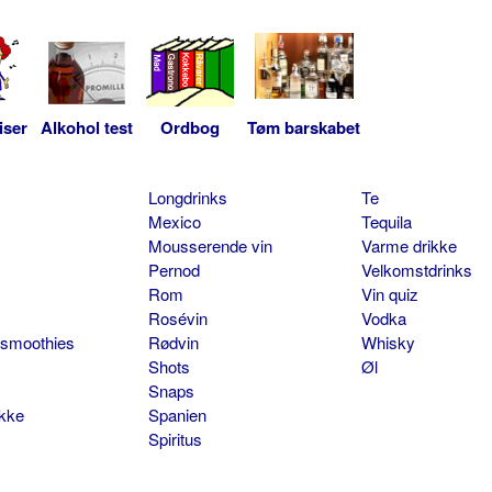
iser
Alkohol test
Ordbog
Tøm barskabet
Longdrinks
Te
Mexico
Tequila
Mousserende vin
Varme drikke
Pernod
Velkomstdrinks
Rom
Vin quiz
Rosévin
Vodka
 smoothies
Rødvin
Whisky
Shots
Øl
Snaps
ikke
Spanien
Spiritus