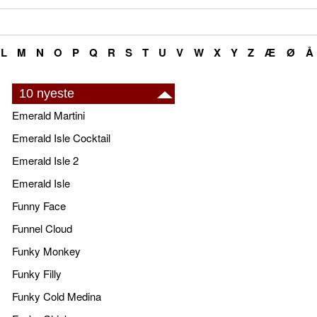
L
M
N
O
P
Q
R
S
T
U
V
W
X
Y
Z
Æ
Ø
Å
10 nyeste
Emerald Martini
Emerald Isle Cocktail
Emerald Isle 2
Emerald Isle
Funny Face
Funnel Cloud
Funky Monkey
Funky Filly
Funky Cold Medina