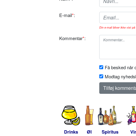
E-mail
*
:
Din e-mail bliver ikke vist på 
Kommentar
*
:
Få besked når d
Modtag nyhedsb
Drinks
Øl
Spiritus
Vi