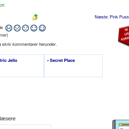
ort
Næste: Pink Pus
ide
mer)
g skriv kommentarer herunder
.
tric Jello
• Secret Place
læsere