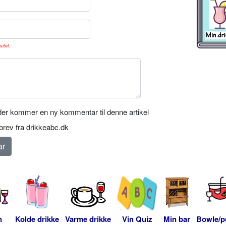
sitet.
er kommer en ny kommentar til denne artikel
rev fra drikkeabc.dk
n
Kolde drikke
Varme drikke
Vin Quiz
Min bar
Bowle/p