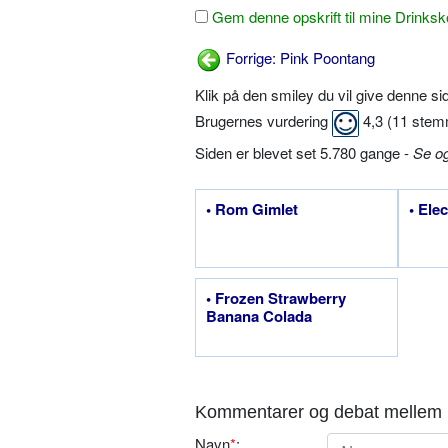
Gem denne opskrift til mine Drinksk
Forrige: Pink Poontang
Klik på den smiley du vil give denne s
Brugernes vurdering
4,3
(
11
stem
Siden er blevet set 5.780 gange -
Se o
• Rom Gimlet
• Elec
• Frozen Strawberry
Banana Colada
Kommentarer og debat mellem 
Navn
*
: