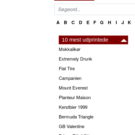
A
B
C
D
E
F
G
H
I
J
K
10 mest udprintede
Mokkalikør
Extremely Drunk
Flat Tire
Campanien
Mount Everest
Planteur Maison
Kerstbier 1999
Bermuda Triangle
GB Valentine