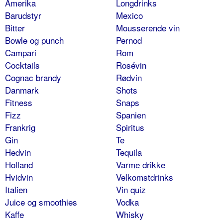
Amerika
Longdrinks
Barudstyr
Mexico
Bitter
Mousserende vin
Bowle og punch
Pernod
Campari
Rom
Cocktails
Rosévin
Cognac brandy
Rødvin
Danmark
Shots
Fitness
Snaps
Fizz
Spanien
Frankrig
Spiritus
Gin
Te
Hedvin
Tequila
Holland
Varme drikke
Hvidvin
Velkomstdrinks
Italien
Vin quiz
Juice og smoothies
Vodka
Kaffe
Whisky