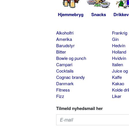
Hjemmebryg
Snacks
Drikkev
Alkoholfri
Frankrig
Amerika
Gin
Barudstyr
Hedvin
Bitter
Holland
Bowle og punch
Hvidvin
Campari
Italien
Cocktails
Juice og
Cognac brandy
Kaffe
Danmark
Kakao
Fitness
Kolde dr
Fizz
Likør
Tilmeld nyhedsmail her