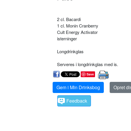
2 cl. Bacardi
1 cl. Monin Cranberry
Cult Energy Activator
isterninger
Longdrinkglas
Serveres i longdrinkglas med is.
Save
Gem i Min Drinksbog
Opret d
Feedback