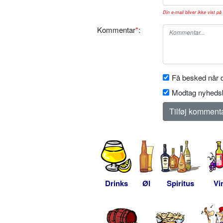
Din e-mail bliver ikke vist på 
Kommentar
*
:
Få besked når d
Modtag nyhedsb
Drinks
Øl
Spiritus
Vi