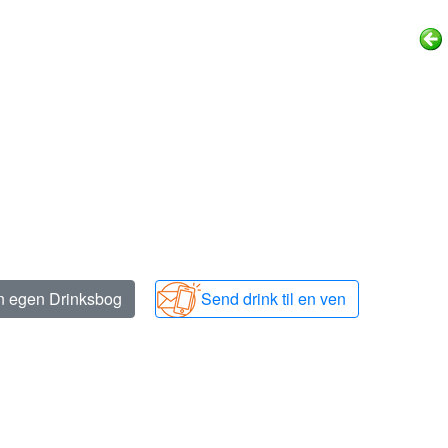
in egen Drinksbog
Send drink til en ven