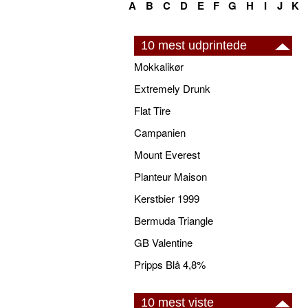
A
B
C
D
E
F
G
H
I
J
K
10 mest udprintede
Mokkalikør
Extremely Drunk
Flat Tire
Campanien
Mount Everest
Planteur Maison
Kerstbier 1999
Bermuda Triangle
GB Valentine
Pripps Blå 4,8%
10 mest viste