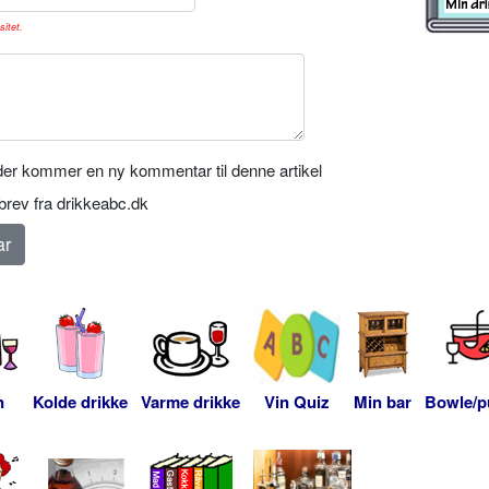
sitet.
er kommer en ny kommentar til denne artikel
rev fra drikkeabc.dk
n
Kolde drikke
Varme drikke
Vin Quiz
Min bar
Bowle/p