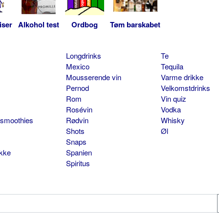
iser
Alkohol test
Ordbog
Tøm barskabet
Longdrinks
Te
Mexico
Tequila
Mousserende vin
Varme drikke
Pernod
Velkomstdrinks
Rom
Vin quiz
Rosévin
Vodka
 smoothies
Rødvin
Whisky
Shots
Øl
Snaps
ikke
Spanien
Spiritus