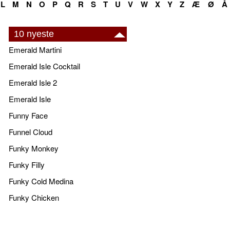
L
M
N
O
P
Q
R
S
T
U
V
W
X
Y
Z
Æ
Ø
Å
10 nyeste
Emerald Martini
Emerald Isle Cocktail
Emerald Isle 2
Emerald Isle
Funny Face
Funnel Cloud
Funky Monkey
Funky Filly
Funky Cold Medina
Funky Chicken