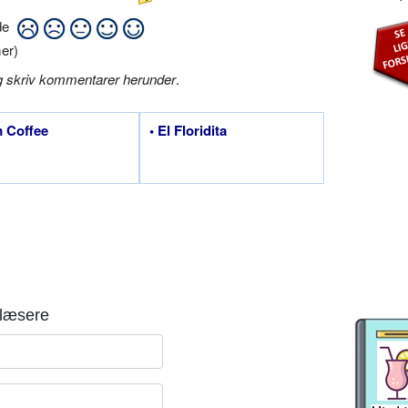
ide
er)
g skriv kommentarer herunder
.
 Coffee
• El Floridita
læsere