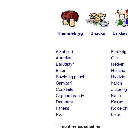
Hjemmebryg
Snacks
Drikkev
Alkoholfri
Frankrig
Amerika
Gin
Barudstyr
Hedvin
Bitter
Holland
Bowle og punch
Hvidvin
Campari
Italien
Cocktails
Juice og
Cognac brandy
Kaffe
Danmark
Kakao
Fitness
Kolde dr
Fizz
Likør
Tilmeld nyhedsmail her