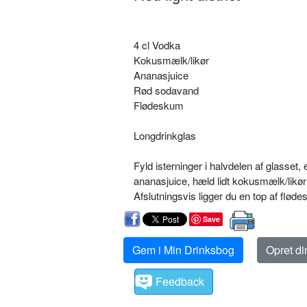
4 cl Vodka
Kokusmælk/likør
Ananasjuice
Rød sodavand
Flødeskum
Longdrinkglas
Fyld isterninger i halvdelen af glasset,
ananasjuice, hæld lidt kokusmælk/likør
Afslutningsvis ligger du en top af fløde
Save
Gem i Min Drinksbog
Opret d
Feedback