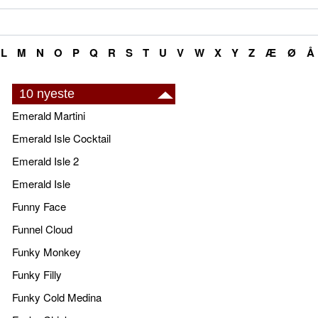
L
M
N
O
P
Q
R
S
T
U
V
W
X
Y
Z
Æ
Ø
Å
10 nyeste
Emerald Martini
Emerald Isle Cocktail
Emerald Isle 2
Emerald Isle
Funny Face
Funnel Cloud
Funky Monkey
Funky Filly
Funky Cold Medina