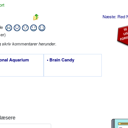
ort
Næste: Red 
ide
er)
g skriv kommentarer herunder
.
ional Aquarium
• Brain Candy
læsere