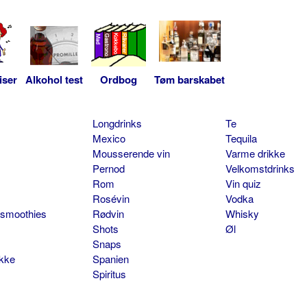
iser
Alkohol test
Ordbog
Tøm barskabet
Longdrinks
Te
Mexico
Tequila
Mousserende vin
Varme drikke
Pernod
Velkomstdrinks
Rom
Vin quiz
Rosévin
Vodka
 smoothies
Rødvin
Whisky
Shots
Øl
Snaps
ikke
Spanien
Spiritus