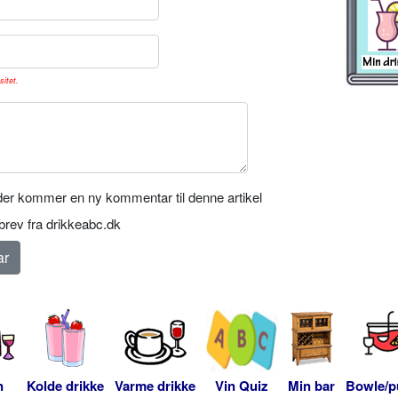
sitet.
er kommer en ny kommentar til denne artikel
rev fra drikkeabc.dk
n
Kolde drikke
Varme drikke
Vin Quiz
Min bar
Bowle/p