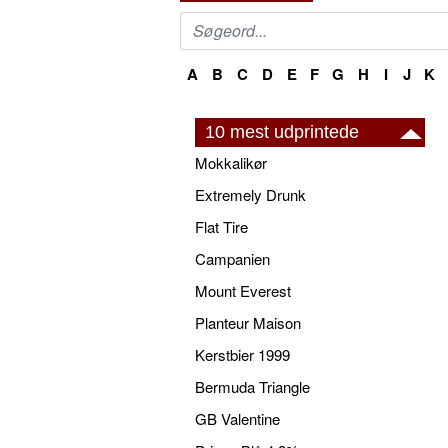
A
B
C
D
E
F
G
H
I
J
K
10 mest udprintede
Mokkalikør
Extremely Drunk
Flat Tire
Campanien
Mount Everest
Planteur Maison
Kerstbier 1999
Bermuda Triangle
GB Valentine