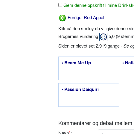
Gem denne opskrift til mine Drinksk
Forrige: Red Appel
Klik på den smiley du vil give denne s
Brugernes vurdering
5,0
(
9
stemm
Siden er blevet set 2.919 gange -
Se o
• Beam Me Up
• Nat
• Passion Daiquiri
Kommentarer og debat mellem 
Navn
*
: