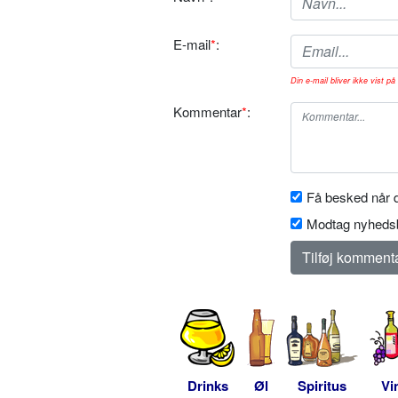
E-mail
*
:
Din e-mail bliver ikke vist på 
Kommentar
*
:
Få besked når d
Modtag nyhedsb
Drinks
Øl
Spiritus
Vi