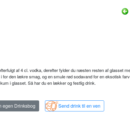
 efterfulgt af 4 cl. vodka, derefter fylder du næsten resten af glasset m
 i for den lækre smag, og en smule rød sodavand for en eksotisk farv
skum i glasset. Så har du en lækker og festlig drink.
in egen Drinksbog
Send drink til en ven