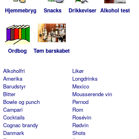
Hjemmebryg
Snacks
Drikkeviser
Alkohol test
Ordbog
Tøm barskabet
Alkoholfri
Likør
Amerika
Longdrinks
Barudstyr
Mexico
Bitter
Mousserende vin
Bowle og punch
Pernod
Campari
Rom
Cocktails
Rosévin
Cognac brandy
Rødvin
Danmark
Shots