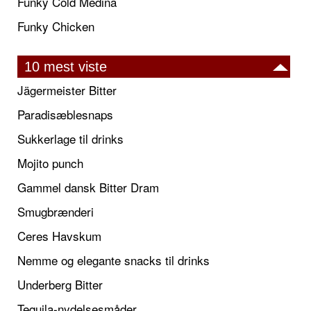
Funky Cold Medina
Funky Chicken
10 mest viste
Jägermeister Bitter
Paradisæblesnaps
Sukkerlage til drinks
Mojito punch
Gammel dansk Bitter Dram
Smugbrænderi
Ceres Havskum
Nemme og elegante snacks til drinks
Underberg Bitter
Tequila-nydelsesmåder