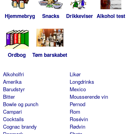
Hjemmebryg
Snacks
Drikkeviser
Alkohol test
Ordbog
Tøm barskabet
Alkoholfri
Likør
Amerika
Longdrinks
Barudstyr
Mexico
Bitter
Mousserende vin
Bowle og punch
Pernod
Campari
Rom
Cocktails
Rosévin
Cognac brandy
Rødvin
Danmark
Shots