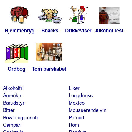
Hjemmebryg
Snacks
Drikkeviser
Alkohol test
Ordbog
Tøm barskabet
Alkoholfri
Likør
Amerika
Longdrinks
Barudstyr
Mexico
Bitter
Mousserende vin
Bowle og punch
Pernod
Campari
Rom
Cocktails
Rosévin