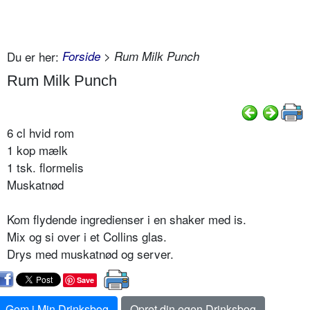
Du er her:
Forside
> Rum Milk Punch
Rum Milk Punch
6 cl hvid rom
1 kop mælk
1 tsk. flormelis
Muskatnød
Kom flydende ingredienser i en shaker med is.
Mix og si over i et Collins glas.
Drys med muskatnød og server.
Save
Gem i Min Drinksbog
Opret din egen Drinksbog