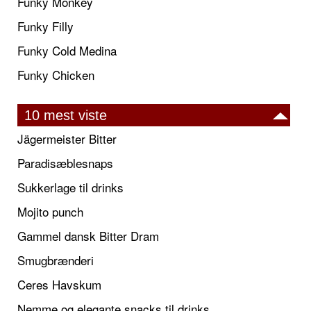
Funky Monkey
Funky Filly
Funky Cold Medina
Funky Chicken
10 mest viste
Jägermeister Bitter
Paradisæblesnaps
Sukkerlage til drinks
Mojito punch
Gammel dansk Bitter Dram
Smugbrænderi
Ceres Havskum
Nemme og elegante snacks til drinks