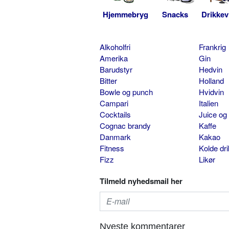
Hjemmebryg
Snacks
Drikkev
Alkoholfri
Frankrig
Amerika
Gin
Barudstyr
Hedvin
Bitter
Holland
Bowle og punch
Hvidvin
Campari
Italien
Cocktails
Juice og
Cognac brandy
Kaffe
Danmark
Kakao
Fitness
Kolde dr
Fizz
Likør
Tilmeld nyhedsmail her
Nyeste kommentarer