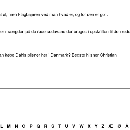
øl, næh Flagbajeren ved man hvad er, og for den er go' .
d er mængden på de røde sodavand der bruges i opskriften til den rød
an købe Dahls pilsner her i Danmark? Bedste hilsner Christian
L
M
N
O
P
Q
R
S
T
U
V
W
X
Y
Z
Æ
Ø
Å