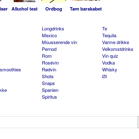
iser
Alkohol test
Ordbog
Tøm barskabet
Longdrinks
Te
Mexico
Tequila
Mousserende vin
Varme drikke
Pernod
Velkomstdrinks
Rom
Vin quiz
Rosévin
Vodka
 smoothies
Rødvin
Whisky
Shots
Øl
Snaps
ikke
Spanien
Spiritus