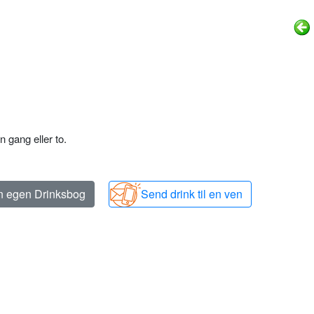
n gang eller to.
in egen Drinksbog
Send drink til en ven