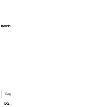
e kande
123...