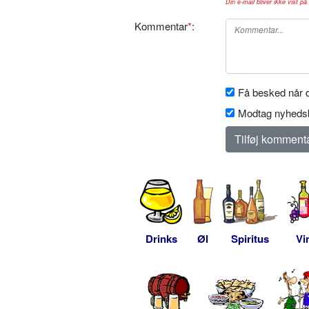
Din e-mail bliver ikke vist på 
Kommentar
*
:
Få besked når d
Modtag nyhedsb
Drinks
Øl
Spiritus
Vi