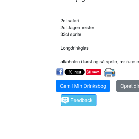
2cl safari
2cl Jägermeister
33cl sprite
Longdrinkglas
alkoholen i først og så sprite, rør rund e
Save
Gem i Min Drinksbog
Opret d
Feedback