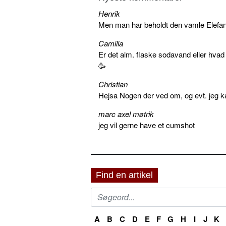
Henrik
Men man har beholdt den vamle Elefant 
Camilla
Er det alm. flaske sodavand eller hva
🥳
Christian
Hejsa Nogen der ved om, og evt. jeg k
marc axel møtrik
jeg vil gerne have et cumshot
Find en artikel
A
B
C
D
E
F
G
H
I
J
K