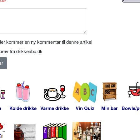
sitet.
er kommer en ny kommentar til denne artikel
rev fra drikkeabc.dk
n
Kolde drikke
Varme drikke
Vin Quiz
Min bar
Bowle/p