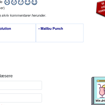
ide
er)
g skriv kommentarer herunder
.
olution
• Malibu Punch
læsere