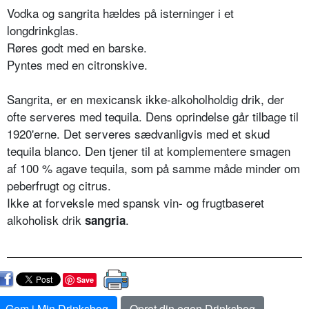
Vodka og sangrita hældes på isterninger i et
longdrinkglas.
Røres godt med en barske.
Pyntes med en citronskive.
Sangrita, er en mexicansk ikke-alkoholholdig drik, der
ofte serveres med tequila. Dens oprindelse går tilbage til
1920'erne. Det serveres sædvanligvis med et skud
tequila blanco. Den tjener til at komplementere smagen
af 100 % agave tequila, som på samme måde minder om
peberfrugt og citrus.
Ikke at forveksle med spansk vin- og frugtbaseret
alkoholisk drik
.
sangria
Save
Gem i Min Drinksbog
Opret din egen Drinksbog