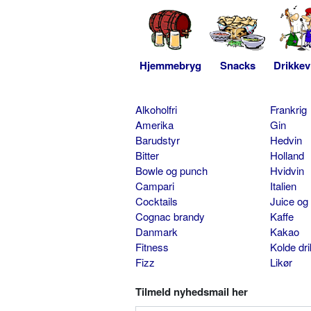
Hjemmebryg
Snacks
Drikkev
Alkoholfri
Frankrig
Amerika
Gin
Barudstyr
Hedvin
Bitter
Holland
Bowle og punch
Hvidvin
Campari
Italien
Cocktails
Juice og
Cognac brandy
Kaffe
Danmark
Kakao
Fitness
Kolde dr
Fizz
Likør
Tilmeld nyhedsmail her