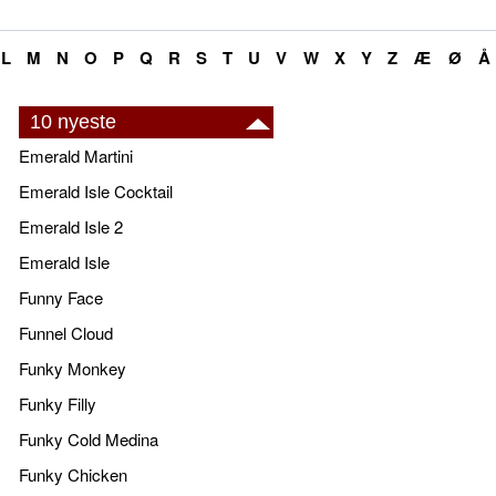
L
M
N
O
P
Q
R
S
T
U
V
W
X
Y
Z
Æ
Ø
Å
10 nyeste
Emerald Martini
Emerald Isle Cocktail
Emerald Isle 2
Emerald Isle
Funny Face
Funnel Cloud
Funky Monkey
Funky Filly
Funky Cold Medina
Funky Chicken