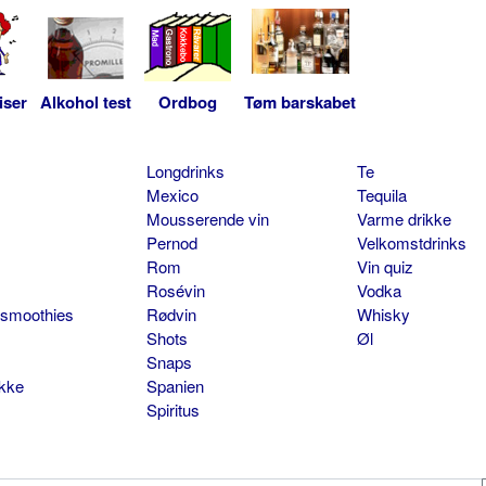
iser
Alkohol test
Ordbog
Tøm barskabet
Longdrinks
Te
Mexico
Tequila
Mousserende vin
Varme drikke
Pernod
Velkomstdrinks
Rom
Vin quiz
Rosévin
Vodka
 smoothies
Rødvin
Whisky
Shots
Øl
Snaps
ikke
Spanien
Spiritus