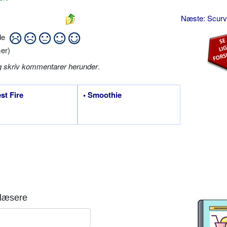
Næste: Scur
ide
er)
g skriv kommentarer herunder
.
est Fire
• Smoothie
læsere