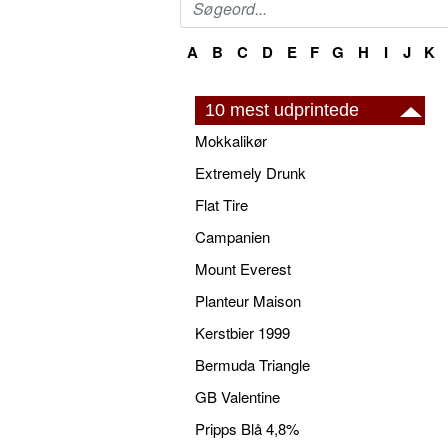
A
B
C
D
E
F
G
H
I
J
K
10 mest udprintede
Mokkalikør
Extremely Drunk
Flat Tire
Campanien
Mount Everest
Planteur Maison
Kerstbier 1999
Bermuda Triangle
GB Valentine
Pripps Blå 4,8%