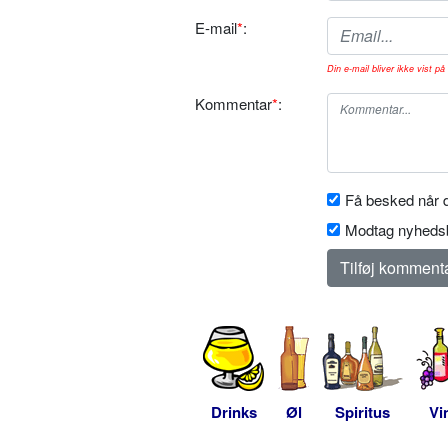
E-mail
*
:
Din e-mail bliver ikke vist på 
Kommentar
*
:
Få besked når d
Modtag nyhedsb
Drinks
Øl
Spiritus
Vi