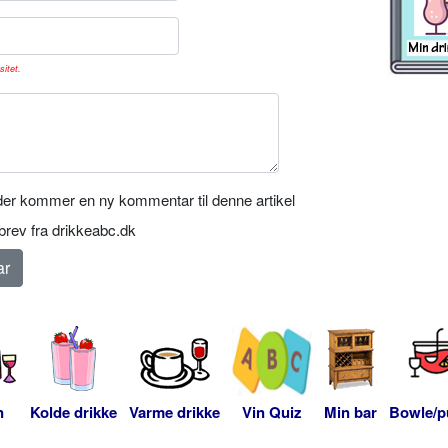
sitet.
er kommer en ny kommentar til denne artikel
rev fra drikkeabc.dk
n
Kolde drikke
Varme drikke
Vin Quiz
Min bar
Bowle/p