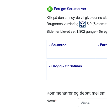
Forrige: Scrumdriver
Klik på den smiley du vil give denne s
Brugernes vurdering
5,0
(
5
stemm
Siden er blevet set 1.802 gange -
Se o
• Sauterne
• For
• Glogg - Christmas
Kommentarer og debat mellem 
Navn
*
: