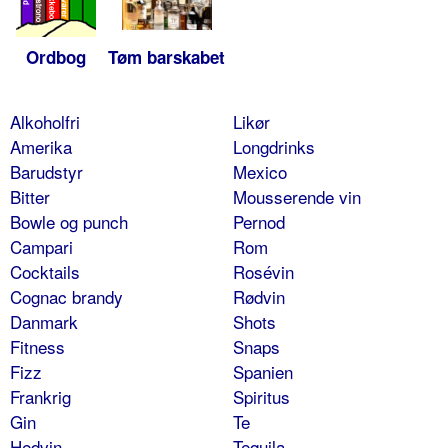
Ordbog
Tøm barskabet
Alkoholfri
Likør
Amerika
Longdrinks
Barudstyr
Mexico
Bitter
Mousserende vin
Bowle og punch
Pernod
Campari
Rom
Cocktails
Rosévin
Cognac brandy
Rødvin
Danmark
Shots
Fitness
Snaps
Fizz
Spanien
Frankrig
Spiritus
Gin
Te
Hedvin
Tequila