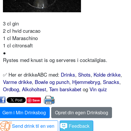
3 cl gin
2 cl hvid curacao
1 cl Maraschino
1 cl citronsaft
●
Rystes med knust is og serveres i cocktailglas.
✅ Her er drikkeABC med:
Drinks
,
Shots
,
Kolde drikke
,
Varme drikke
,
Bowle og punch
,
Hjemmebryg
,
Snacks
,
Ordbog
,
Alkoholtest
,
Tøm barskabet
og
Vin quiz
Save
Gem i Min Drinksbog
Opret din egen Drinksbog
Send drink til en ven
Feedback