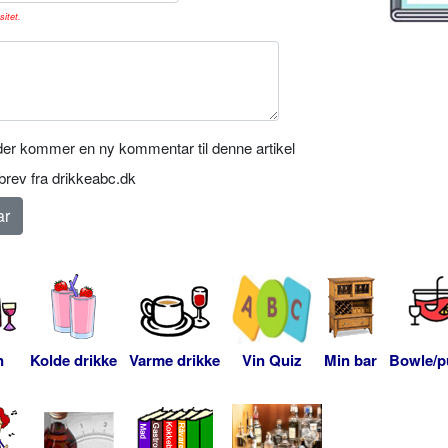
sitet.
er kommer en ny kommentar til denne artikel
rev fra drikkeabc.dk
n
Kolde drikke
Varme drikke
Vin Quiz
Min bar
Bowle/p