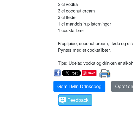
2 cl vodka
3 cl coconut cream
3 cl fløde
1 cl mandelsirup isterninger
1 cocktailbær
Frugtjuice, coconut cream, fløde og si
Pyntes med et cocktailbær.
Tips: Udelad vodka og drinken er alkoho
Save
Gem i Min Drinksbog
Opret d
Feedback