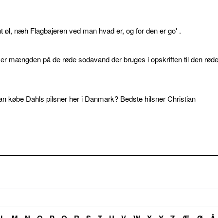
øl, næh Flagbajeren ved man hvad er, og for den er go' .
d er mængden på de røde sodavand der bruges i opskriften til den rød
an købe Dahls pilsner her i Danmark? Bedste hilsner Christian
L
M
N
O
P
Q
R
S
T
U
V
W
X
Y
Z
Æ
Ø
Å