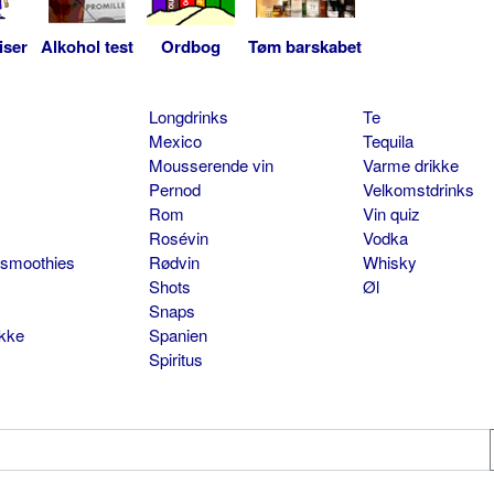
iser
Alkohol test
Ordbog
Tøm barskabet
Longdrinks
Te
Mexico
Tequila
Mousserende vin
Varme drikke
Pernod
Velkomstdrinks
Rom
Vin quiz
Rosévin
Vodka
 smoothies
Rødvin
Whisky
Shots
Øl
Snaps
ikke
Spanien
Spiritus