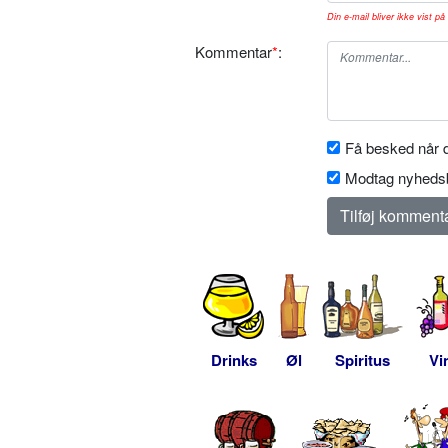
Din e-mail bliver ikke vist på 
Kommentar
*
:
Få besked når d
Modtag nyhedsb
Drinks
Øl
Spiritus
Vi