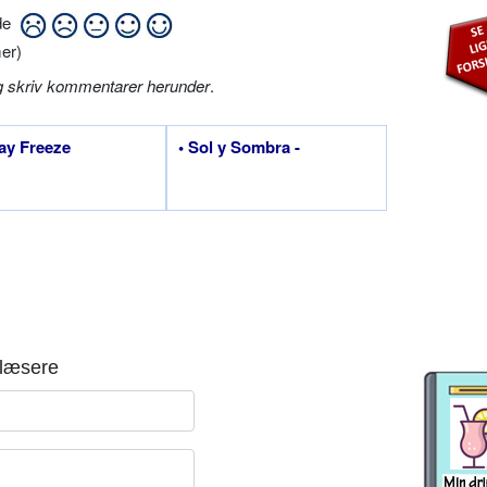
ide
er)
g skriv kommentarer herunder
.
day Freeze
• Sol y Sombra -
læsere