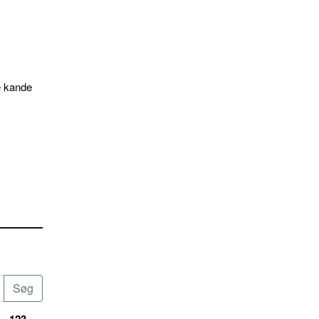
e kande
123...