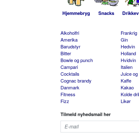
Hjemmebryg
Snacks
Drikkev
Alkoholfri
Frankrig
Amerika
Gin
Barudstyr
Hedvin
Bitter
Holland
Bowle og punch
Hvidvin
Campari
Italien
Cocktails
Juice og
Cognac brandy
Kaffe
Danmark
Kakao
Fitness
Kolde dr
Fizz
Likør
Tilmeld nyhedsmail her