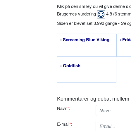
Klik på den smiley du vil give denne s
Brugernes vurdering
4,8
(
6
stemm
Siden er blevet set 3.990 gange -
Se o
• Screaming Blue Viking
• Fri
• Goldfish
Kommentarer og debat mellem 
Navn
*
:
E-mail
*
: