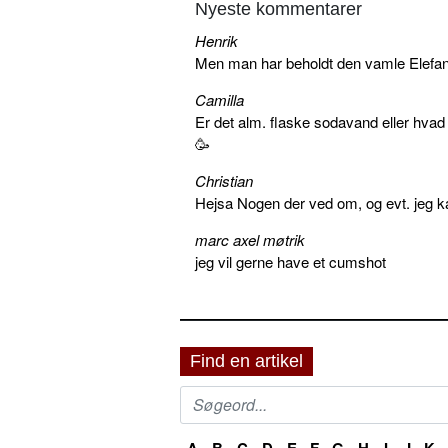
Nyeste kommentarer
Henrik
Men man har beholdt den vamle Elefant 
Camilla
Er det alm. flaske sodavand eller hva
🥳
Christian
Hejsa Nogen der ved om, og evt. jeg k
marc axel møtrik
jeg vil gerne have et cumshot
Find en artikel
A
B
C
D
E
F
G
H
I
J
K