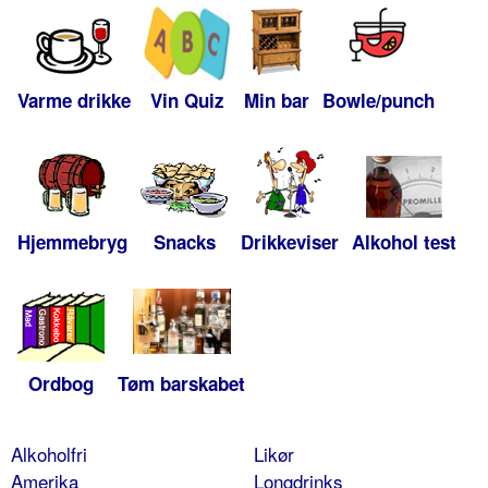
Varme drikke
Vin Quiz
Min bar
Bowle/punch
Hjemmebryg
Snacks
Drikkeviser
Alkohol test
Ordbog
Tøm barskabet
Alkoholfri
Likør
Amerika
Longdrinks