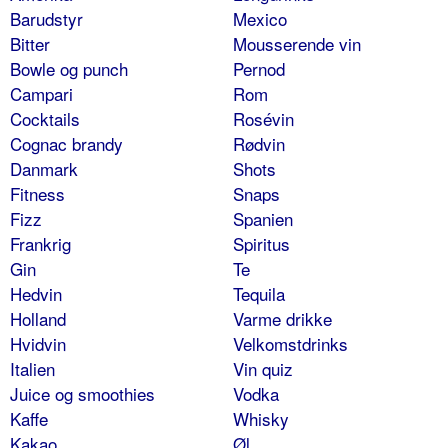
Barudstyr
Mexico
Bitter
Mousserende vin
Bowle og punch
Pernod
Campari
Rom
Cocktails
Rosévin
Cognac brandy
Rødvin
Danmark
Shots
Fitness
Snaps
Fizz
Spanien
Frankrig
Spiritus
Gin
Te
Hedvin
Tequila
Holland
Varme drikke
Hvidvin
Velkomstdrinks
Italien
Vin quiz
Juice og smoothies
Vodka
Kaffe
Whisky
Kakao
Øl