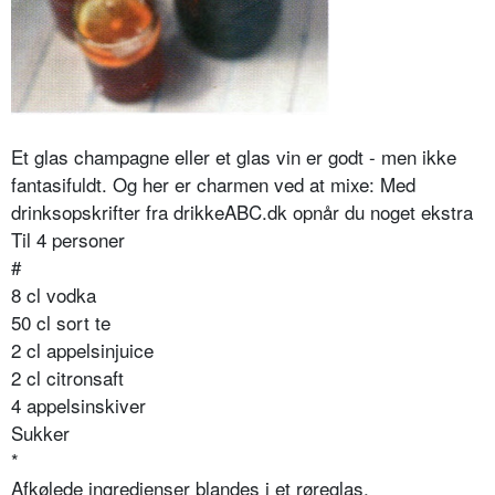
Et glas champagne eller et glas vin er godt - men ikke
fantasifuldt. Og her er charmen ved at mixe: Med
drinksopskrifter fra drikkeABC.dk opnår du noget ekstra
Til 4 personer
#
8 cl vodka
50 cl sort te
2 cl appelsinjuice
2 cl citronsaft
4 appelsinskiver
Sukker
*
Afkølede ingredienser blandes i et røreglas.