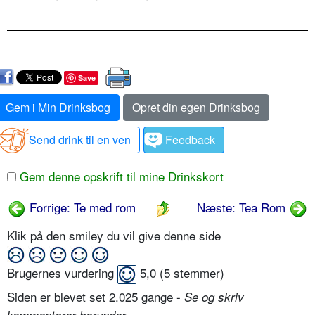
Save
Gem i Min Drinksbog
Opret din egen Drinksbog
Send drink til en ven
Feedback
Gem denne opskrift til mine Drinkskort
Forrige: Te med rom
Næste: Tea Rom
Klik på den smiley du vil give denne side
Brugernes vurdering
5,0
(
5
stemmer)
Siden er blevet set 2.025 gange -
Se og skriv
.
kommentarer herunder