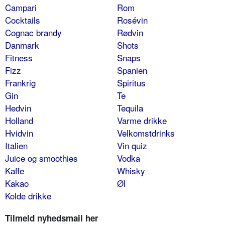
Campari
Rom
Cocktails
Rosévin
Cognac brandy
Rødvin
Danmark
Shots
Fitness
Snaps
Fizz
Spanien
Frankrig
Spiritus
Gin
Te
Hedvin
Tequila
Holland
Varme drikke
Hvidvin
Velkomstdrinks
Italien
Vin quiz
Juice og smoothies
Vodka
Kaffe
Whisky
Kakao
Øl
Kolde drikke
Tilmeld nyhedsmail her