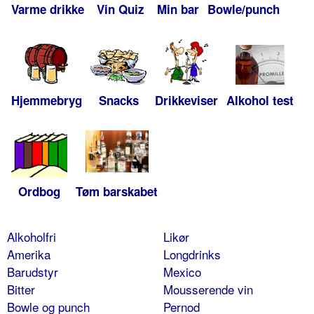
Varme drikke
Vin Quiz
Min bar
Bowle/punch
Hjemmebryg
Snacks
Drikkeviser
Alkohol test
Ordbog
Tøm barskabet
Alkoholfri
Likør
Amerika
Longdrinks
Barudstyr
Mexico
Bitter
Mousserende vin
Bowle og punch
Pernod