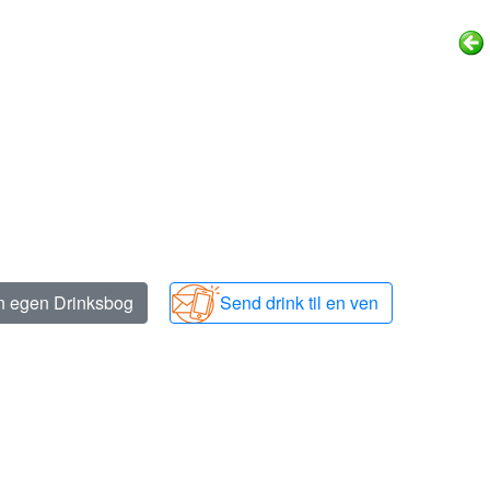
in egen Drinksbog
Send drink til en ven