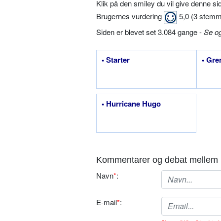
Klik på den smiley du vil give denne s
Brugernes vurdering
5,0
(
3
stemm
Siden er blevet set 3.084 gange -
Se o
• Starter
• Gre
• Hurricane Hugo
Kommentarer og debat mellem 
Navn
*
:
E-mail
*
: