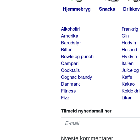
Hjemmebryg
Snacks
Drikkev
Alkoholfri
Frankrig
Amerika
Gin
Barudstyr
Hedvin
Bitter
Holland
Bowle og punch
Hvidvin
Campari
Italien
Cocktails
Juice og
Cognac brandy
Kaffe
Danmark
Kakao
Fitness
Kolde dr
Fizz
Likør
Tilmeld nyhedsmail her
Nyeste kommentarer