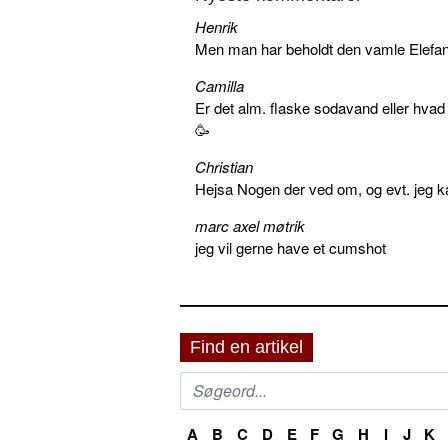
Henrik
Men man har beholdt den vamle Elefant 
Camilla
Er det alm. flaske sodavand eller hva
🥳
Christian
Hejsa Nogen der ved om, og evt. jeg k
marc axel møtrik
jeg vil gerne have et cumshot
Find en artikel
A
B
C
D
E
F
G
H
I
J
K