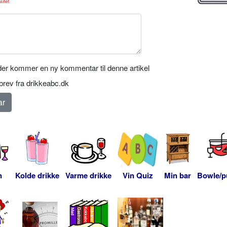
sitet.
er kommer en ny kommentar til denne artikel
rev fra drikkeabc.dk
n
Kolde drikke
Varme drikke
Vin Quiz
Min bar
Bowle/p