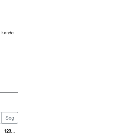
e kande
123...