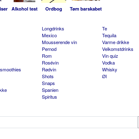
iser
Alkohol test
Ordbog
Tøm barskabet
Longdrinks
Te
Mexico
Tequila
Mousserende vin
Varme drikke
Pernod
Velkomstdrinks
Rom
Vin quiz
Rosévin
Vodka
 smoothies
Rødvin
Whisky
Shots
Øl
Snaps
ikke
Spanien
Spiritus