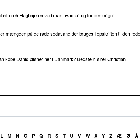
øl, næh Flagbajeren ved man hvad er, og for den er go' .
d er mængden på de røde sodavand der bruges i opskriften til den rød
an købe Dahls pilsner her i Danmark? Bedste hilsner Christian
L
M
N
O
P
Q
R
S
T
U
V
W
X
Y
Z
Æ
Ø
Å