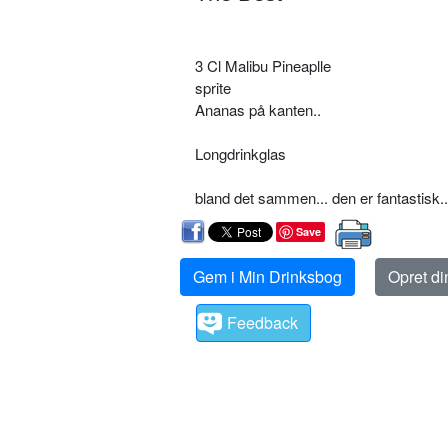
3 Cl Malibu Pineaplle
sprite
Ananas på kanten..
Longdrinkglas
bland det sammen... den er fantastisk..
Save
Gem i Min Drinksbog
Opret d
Feedback