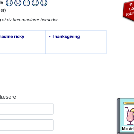
ide
er)
g skriv kommentarer herunder
.
nadine ricky
• Thanksgiving
læsere