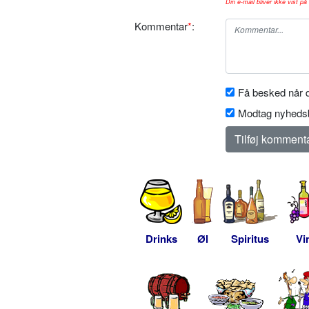
Din e-mail bliver ikke vist på 
Kommentar
*
:
Få besked når d
Modtag nyhedsb
Drinks
Øl
Spiritus
Vi