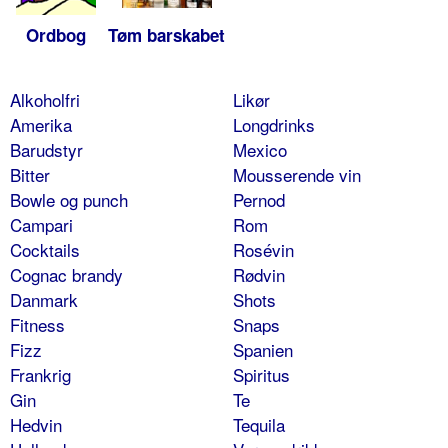
Ordbog
Tøm barskabet
Alkoholfri
Likør
Amerika
Longdrinks
Barudstyr
Mexico
Bitter
Mousserende vin
Bowle og punch
Pernod
Campari
Rom
Cocktails
Rosévin
Cognac brandy
Rødvin
Danmark
Shots
Fitness
Snaps
Fizz
Spanien
Frankrig
Spiritus
Gin
Te
Hedvin
Tequila