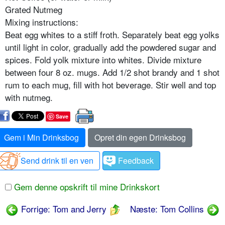
Grated Nutmeg
Mixing instructions:
Beat egg whites to a stiff froth. Separately beat egg yolks
until light in color, gradually add the powdered sugar and
spices. Fold yolk mixture into whites. Divide mixture
between four 8 oz. mugs. Add 1/2 shot brandy and 1 shot
rum to each mug, fill with hot beverage. Stir well and top
with nutmeg.
Save
Gem i Min Drinksbog
Opret din egen Drinksbog
Send drink til en ven
Feedback
Gem denne opskrift til mine Drinkskort
Forrige: Tom and Jerry
Næste: Tom Collins