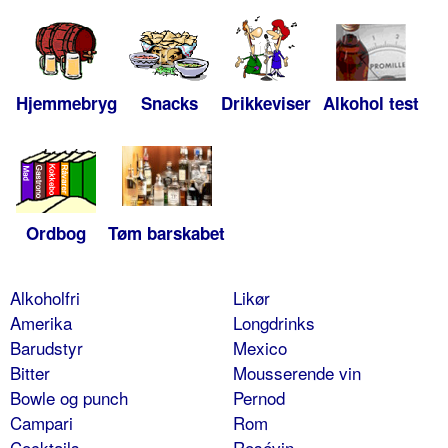
Hjemmebryg
Snacks
Drikkeviser
Alkohol test
Ordbog
Tøm barskabet
Alkoholfri
Likør
Amerika
Longdrinks
Barudstyr
Mexico
Bitter
Mousserende vin
Bowle og punch
Pernod
Campari
Rom
Cocktails
Rosévin