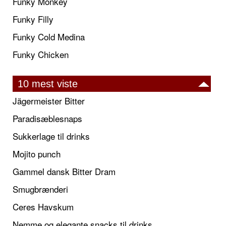
Funky Monkey
Funky Filly
Funky Cold Medina
Funky Chicken
10 mest viste
Jägermeister Bitter
Paradisæblesnaps
Sukkerlage til drinks
Mojito punch
Gammel dansk Bitter Dram
Smugbrænderi
Ceres Havskum
Nemme og elegante snacks til drinks