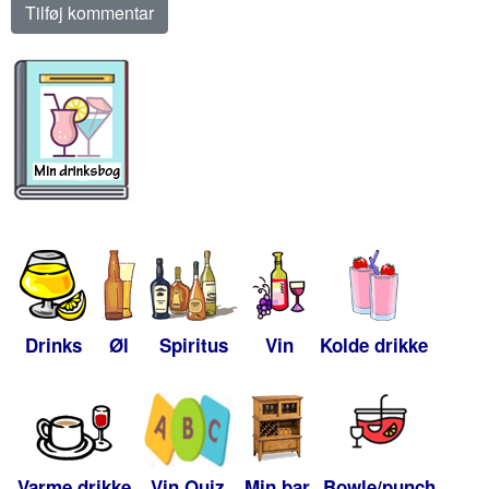
Drinks
Øl
Spiritus
Vin
Kolde drikke
Varme drikke
Vin Quiz
Min bar
Bowle/punch