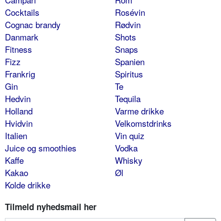
Cocktails
Rosévin
Cognac brandy
Rødvin
Danmark
Shots
Fitness
Snaps
Fizz
Spanien
Frankrig
Spiritus
Gin
Te
Hedvin
Tequila
Holland
Varme drikke
Hvidvin
Velkomstdrinks
Italien
Vin quiz
Juice og smoothies
Vodka
Kaffe
Whisky
Kakao
Øl
Kolde drikke
Tilmeld nyhedsmail her