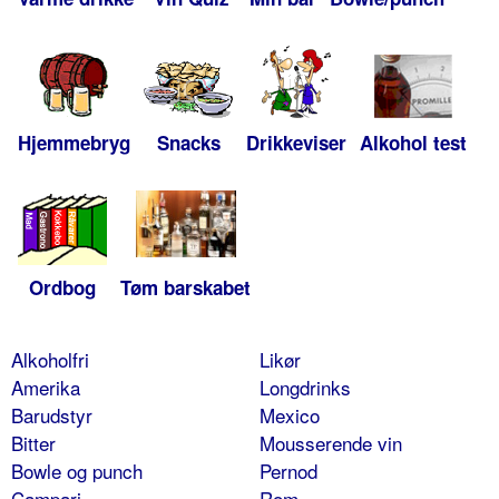
Hjemmebryg
Snacks
Drikkeviser
Alkohol test
Ordbog
Tøm barskabet
Alkoholfri
Likør
Amerika
Longdrinks
Barudstyr
Mexico
Bitter
Mousserende vin
Bowle og punch
Pernod
Campari
Rom