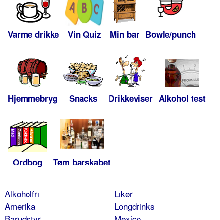
Varme drikke
Vin Quiz
Min bar
Bowle/punch
Hjemmebryg
Snacks
Drikkeviser
Alkohol test
Ordbog
Tøm barskabet
Alkoholfri
Likør
Amerika
Longdrinks
Barudstyr
Mexico