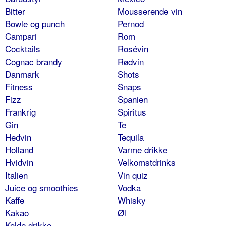
Bitter
Mousserende vin
Bowle og punch
Pernod
Campari
Rom
Cocktails
Rosévin
Cognac brandy
Rødvin
Danmark
Shots
Fitness
Snaps
Fizz
Spanien
Frankrig
Spiritus
Gin
Te
Hedvin
Tequila
Holland
Varme drikke
Hvidvin
Velkomstdrinks
Italien
Vin quiz
Juice og smoothies
Vodka
Kaffe
Whisky
Kakao
Øl
Kolde drikke