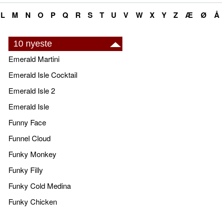
L
M
N
O
P
Q
R
S
T
U
V
W
X
Y
Z
Æ
Ø
Å
10 nyeste
Emerald Martini
Emerald Isle Cocktail
Emerald Isle 2
Emerald Isle
Funny Face
Funnel Cloud
Funky Monkey
Funky Filly
Funky Cold Medina
Funky Chicken