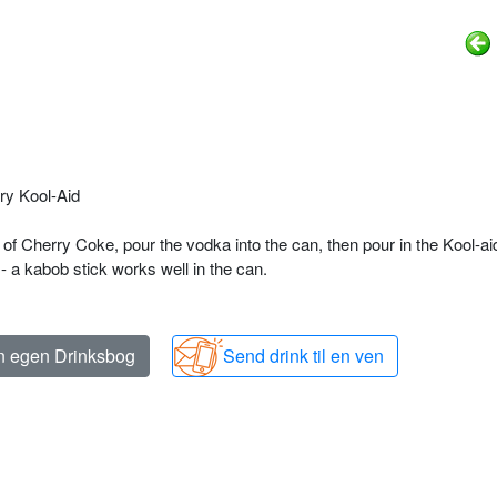
rry Kool-Aid
f Cherry Coke, pour the vodka into the can, then pour in the Kool-aid
 - a kabob stick works well in the can.
in egen Drinksbog
Send drink til en ven