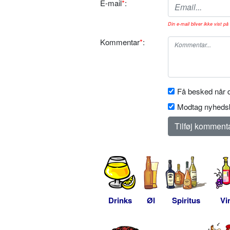
E-mail
*
:
Din e-mail bliver ikke vist på 
Kommentar
*
:
Få besked når d
Modtag nyhedsb
Drinks
Øl
Spiritus
Vi