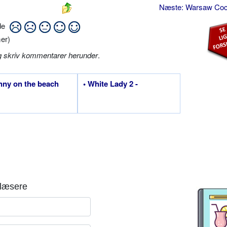
Næste: Warsaw Coc
ide
er)
g skriv kommentarer herunder
.
nny on the beach
• White Lady 2 -
læsere