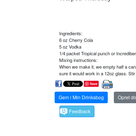
Ingredients:
6 oz Cherry Cola
5 oz Vodka
1/4 packet Tropical punch or Incredibe
Mixing instructions:
When we make it, we empty half a can o
sure it would work in a 12oz glass. Stir
Save
Gem i Min Drinksbog
Opret d
Feedback