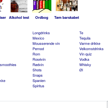
iser
Alkohol test
Ordbog
Tøm barskabet
Longdrinks
Te
Mexico
Tequila
Mousserende vin
Varme drikke
Pernod
Velkomstdrinks
Rom
Vin quiz
Rosévin
Vodka
 smoothies
Rødvin
Whisky
Shots
Øl
Snaps
ikke
Spanien
Spiritus