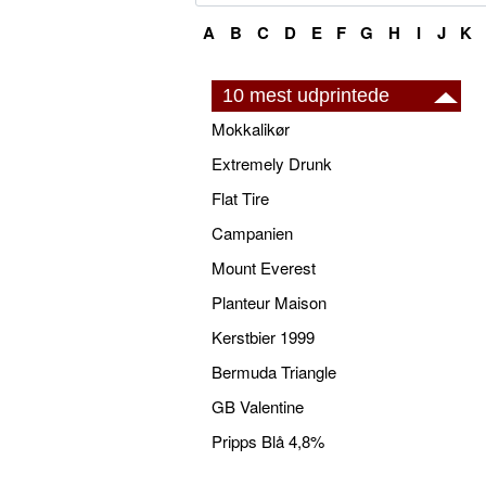
A
B
C
D
E
F
G
H
I
J
K
10 mest udprintede
Mokkalikør
Extremely Drunk
Flat Tire
Campanien
Mount Everest
Planteur Maison
Kerstbier 1999
Bermuda Triangle
GB Valentine
Pripps Blå 4,8%