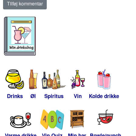
Drinks
Øl
Spiritus
Vin
Kolde drikke
Varme drikke
Vin Quiz
Min bar
Bowle/punch