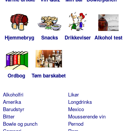
Hjemmebryg
Snacks
Drikkeviser
Alkohol test
Ordbog
Tøm barskabet
Alkoholfri
Likør
Amerika
Longdrinks
Barudstyr
Mexico
Bitter
Mousserende vin
Bowle og punch
Pernod
Campari
Rom