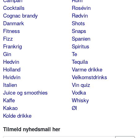
Cocktails
Rosévin
Cognac brandy
Rødvin
Danmark
Shots
Fitness
Snaps
Fizz
Spanien
Frankrig
Spiritus
Gin
Te
Hedvin
Tequila
Holland
Varme drikke
Hvidvin
Velkomstdrinks
Italien
Vin quiz
Juice og smoothies
Vodka
Kaffe
Whisky
Kakao
Øl
Kolde drikke
Tilmeld nyhedsmail her