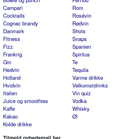
Campari
Rom
Cocktails
Rosévin
Cognac brandy
Rødvin
Danmark
Shots
Fitness
Snaps
Fizz
Spanien
Frankrig
Spiritus
Gin
Te
Hedvin
Tequila
Holland
Varme drikke
Hvidvin
Velkomstdrinks
Italien
Vin quiz
Juice og smoothies
Vodka
Kaffe
Whisky
Kakao
Øl
Kolde drikke
Tilmeld nyhedsmail her