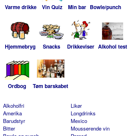
Varme drikke
Vin Quiz
Min bar
Bowle/punch
Hjemmebryg
Snacks
Drikkeviser
Alkohol test
Ordbog
Tøm barskabet
Alkoholfri
Likør
Amerika
Longdrinks
Barudstyr
Mexico
Bitter
Mousserende vin
Bowle og punch
Pernod