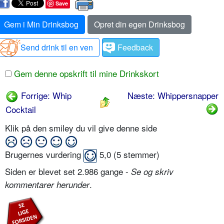
Save
Gem i Min Drinksbog
Opret din egen Drinksbog
Send drink til en ven
Feedback
Gem denne opskrift til mine Drinkskort
Forrige: Whip
Næste: Whippersnapper
Cocktail
Klik på den smiley du vil give denne side
Brugernes vurdering
5,0
(
5
stemmer)
Siden er blevet set 2.986 gange -
Se og skriv
.
kommentarer herunder