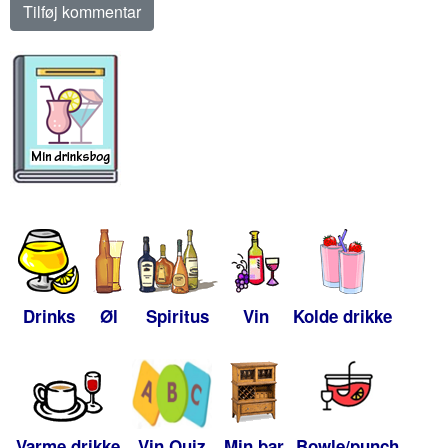
Drinks
Øl
Spiritus
Vin
Kolde drikke
Varme drikke
Vin Quiz
Min bar
Bowle/punch