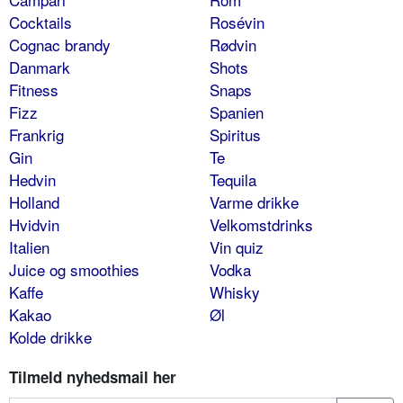
Cocktails
Rosévin
Cognac brandy
Rødvin
Danmark
Shots
Fitness
Snaps
Fizz
Spanien
Frankrig
Spiritus
Gin
Te
Hedvin
Tequila
Holland
Varme drikke
Hvidvin
Velkomstdrinks
Italien
Vin quiz
Juice og smoothies
Vodka
Kaffe
Whisky
Kakao
Øl
Kolde drikke
Tilmeld nyhedsmail her