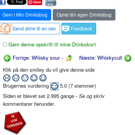
Save
Gem i Min Drinksbog
Opret din egen Drinksbog
Send drink til en ven
Feedback
Gem denne opskrift til mine Drinkskort
Forrige: Whisky sour -
Næste: Whiskycult
Klik på den smiley du vil give denne side
Brugernes vurdering
5.0
(
7
stemmer)
Siden er blevet set 2.995 gange -
Se og skriv
.
kommentarer herunder