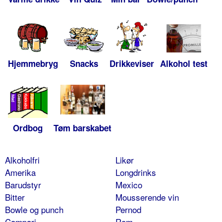
Hjemmebryg
Snacks
Drikkeviser
Alkohol test
Ordbog
Tøm barskabet
Alkoholfri
Likør
Amerika
Longdrinks
Barudstyr
Mexico
Bitter
Mousserende vin
Bowle og punch
Pernod
Campari
Rom