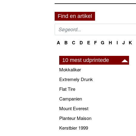
Find en artikel
A
B
C
D
E
F
G
H
I
J
K
10 mest udprintede
Mokkalikør
Extremely Drunk
Flat Tire
Campanien
Mount Everest
Planteur Maison
Kerstbier 1999