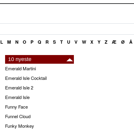
L
M
N
O
P
Q
R
S
T
U
V
W
X
Y
Z
Æ
Ø
Å
10 nyeste
Emerald Martini
Emerald Isle Cocktail
Emerald Isle 2
Emerald Isle
Funny Face
Funnel Cloud
Funky Monkey