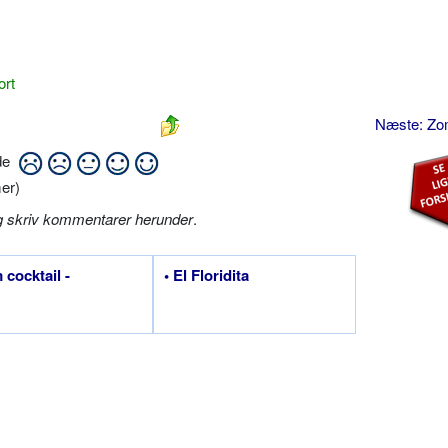
ort
Næste: Zo
ide
er)
g skriv kommentarer herunder
.
 cocktail -
• El Floridita