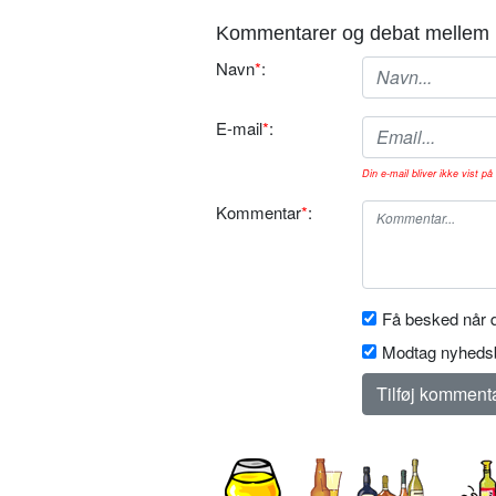
Kommentarer og debat mellem 
Navn
*
:
E-mail
*
:
Din e-mail bliver ikke vist på 
Kommentar
*
:
Få besked når d
Modtag nyhedsb