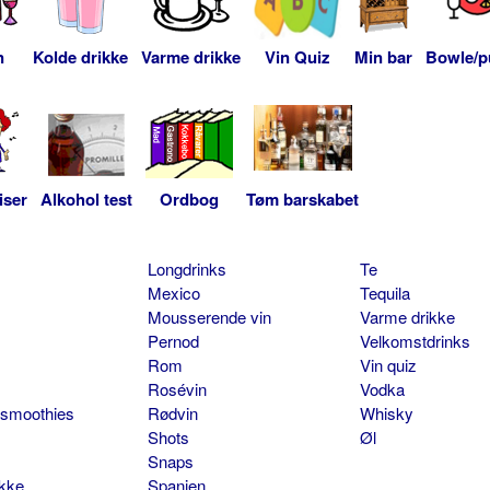
n
Kolde drikke
Varme drikke
Vin Quiz
Min bar
Bowle/p
iser
Alkohol test
Ordbog
Tøm barskabet
Longdrinks
Te
Mexico
Tequila
Mousserende vin
Varme drikke
Pernod
Velkomstdrinks
Rom
Vin quiz
Rosévin
Vodka
 smoothies
Rødvin
Whisky
Shots
Øl
Snaps
ikke
Spanien