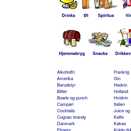
Drinks
Øl
Spiritus
Vi
Hjemmebryg
Snacks
Drikkev
Alkoholfri
Frankrig
Amerika
Gin
Barudstyr
Hedvin
Bitter
Holland
Bowle og punch
Hvidvin
Campari
Italien
Cocktails
Juice og
Cognac brandy
Kaffe
Danmark
Kakao
Fitness
Kolde dr