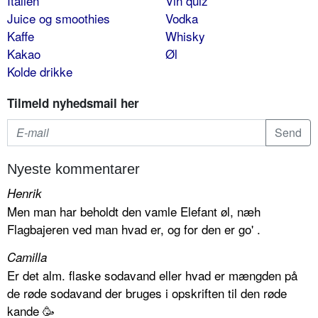
Italien
Vin quiz
Juice og smoothies
Vodka
Kaffe
Whisky
Kakao
Øl
Kolde drikke
Tilmeld nyhedsmail her
Nyeste kommentarer
Henrik
Men man har beholdt den vamle Elefant øl, næh
Flagbajeren ved man hvad er, og for den er go' .
Camilla
Er det alm. flaske sodavand eller hvad er mængden på
de røde sodavand der bruges i opskriften til den røde
kande 🥳