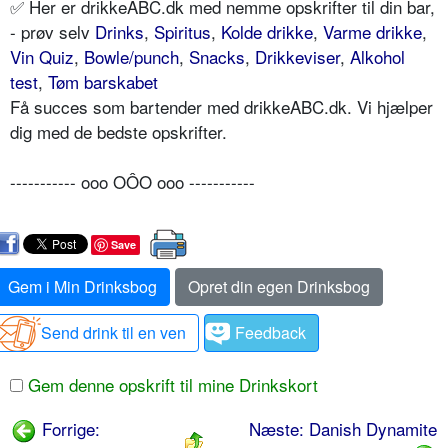
✅ Her er drikkeABC.dk med nemme opskrifter til din bar,
- prøv selv
Drinks
,
Spiritus
,
Kolde drikke
,
Varme drikke
,
Vin Quiz
,
Bowle/punch
,
Snacks
,
Drikkeviser
,
Alkohol
test
,
Tøm barskabet
Få succes som bartender med drikkeABC.dk. Vi hjælper
dig med de bedste opskrifter.
----------- ooo OÔO ooo -----------
Save
Gem i Min Drinksbog
Opret din egen Drinksbog
Send drink til en ven
Feedback
Gem denne opskrift til mine Drinkskort
Forrige:
Næste: Danish Dynamite