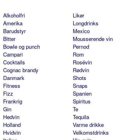
Alkoholfri
Likør
Amerika
Longdrinks
Barudstyr
Mexico
Bitter
Mousserende vin
Bowle og punch
Pernod
Campari
Rom
Cocktails
Rosévin
Cognac brandy
Rødvin
Danmark
Shots
Fitness
Snaps
Fizz
Spanien
Frankrig
Spiritus
Gin
Te
Hedvin
Tequila
Holland
Varme drikke
Hvidvin
Velkomstdrinks