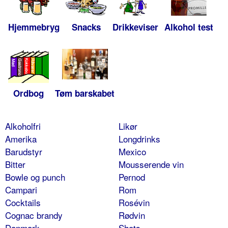
Hjemmebryg
Snacks
Drikkeviser
Alkohol test
Ordbog
Tøm barskabet
Alkoholfri
Likør
Amerika
Longdrinks
Barudstyr
Mexico
Bitter
Mousserende vin
Bowle og punch
Pernod
Campari
Rom
Cocktails
Rosévin
Cognac brandy
Rødvin
Danmark
Shots