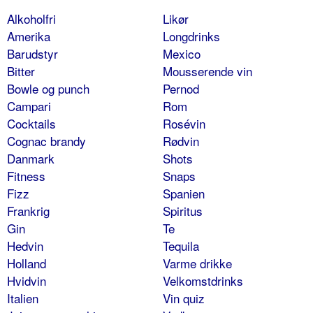
Alkoholfri
Likør
Amerika
Longdrinks
Barudstyr
Mexico
Bitter
Mousserende vin
Bowle og punch
Pernod
Campari
Rom
Cocktails
Rosévin
Cognac brandy
Rødvin
Danmark
Shots
Fitness
Snaps
Fizz
Spanien
Frankrig
Spiritus
Gin
Te
Hedvin
Tequila
Holland
Varme drikke
Hvidvin
Velkomstdrinks
Italien
Vin quiz