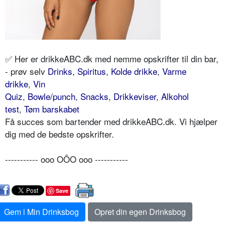
✅ Her er drikkeABC.dk med nemme opskrifter til din bar,
- prøv selv
Drinks
,
Spiritus
,
Kolde drikke
,
Varme
drikke
,
Vin
Quiz
,
Bowle/punch
,
Snacks
,
Drikkeviser
,
Alkohol
test
,
Tøm barskabet
Få succes som bartender med drikkeABC.dk. Vi hjælper
dig med de bedste opskrifter.
----------- ooo OÔO ooo -----------
Save
Gem i Min Drinksbog
Opret din egen Drinksbog