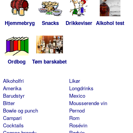
Hjemmebryg
Snacks
Drikkeviser
Alkohol test
Ordbog
Tøm barskabet
Alkoholfri
Likør
Amerika
Longdrinks
Barudstyr
Mexico
Bitter
Mousserende vin
Bowle og punch
Pernod
Campari
Rom
Cocktails
Rosévin
Cognac brandy
Rødvin