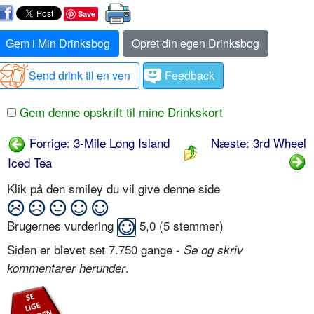
Save
Gem i Min Drinksbog
Opret din egen Drinksbog
Send drink til en ven
Feedback
Gem denne opskrift til mine Drinkskort
Forrige: 3-Mile Long Island
Næste: 3rd Wheel
Iced Tea
Klik på den smiley du vil give denne side
Brugernes vurdering
5,0
(
5
stemmer)
Siden er blevet set 7.750 gange -
Se og skriv
.
kommentarer herunder