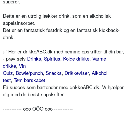
sugerør.
Dette er en utrolig lækker drink, som en alkoholisk
appelsinsorbet.
Det er en fantastisk festdrik og en fantastisk kickback-
drink.
✅ Her er drikkeABC.dk med nemme opskrifter til din bar,
- prøv selv
Drinks
,
Spiritus
,
Kolde drikke
,
Varme
drikke
,
Vin
Quiz
,
Bowle/punch
,
Snacks
,
Drikkeviser
,
Alkohol
test
,
Tøm barskabet
Få succes som bartender med drikkeABC.dk. Vi hjælper
dig med de bedste opskrifter.
----------- ooo OÔO ooo -----------