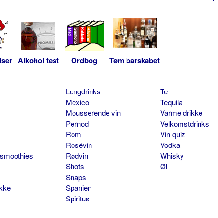
iser
Alkohol test
Ordbog
Tøm barskabet
Longdrinks
Te
Mexico
Tequila
Mousserende vin
Varme drikke
Pernod
Velkomstdrinks
Rom
Vin quiz
Rosévin
Vodka
 smoothies
Rødvin
Whisky
Shots
Øl
Snaps
ikke
Spanien
Spiritus