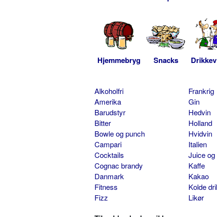
Hjemmebryg
Snacks
Drikkev
Alkoholfri
Frankrig
Amerika
Gin
Barudstyr
Hedvin
Bitter
Holland
Bowle og punch
Hvidvin
Campari
Italien
Cocktails
Juice og
Cognac brandy
Kaffe
Danmark
Kakao
Fitness
Kolde dr
Fizz
Likør