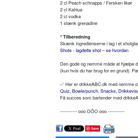
2 cl Peach schnapps / Fersken likør
2 cl Kahlua
2 cl vodka
1 stænk grenadine
* Tilberedning
Skænk ingredienserne i lag i et shotgl
Shots - lagdelte shot – se hvordan
Den gode og nemme måde at hjælpe de
(kun hvis du har brug for en grund). Pæ
✅ Her er drikkeABC.dk med nemme opskr
Quiz
,
Bowle/punch
,
Snacks
,
Drikkevis
Få succes som bartender med drikkeAB
----------- ooo OÔO ooo -----------
Save