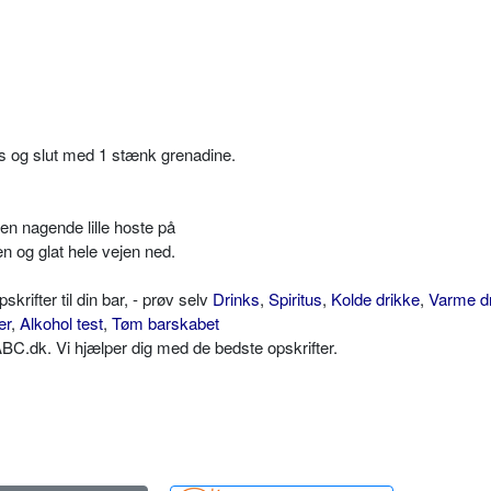
as og slut med 1 stænk grenadine.
n nagende lille hoste på
n og glat hele vejen ned.
ifter til din bar, - prøv selv
Drinks
,
Spiritus
,
Kolde drikke
,
Varme d
er
,
Alkohol test
,
Tøm barskabet
C.dk. Vi hjælper dig med de bedste opskrifter.