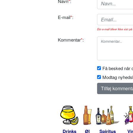
Navn
*
:
E-mail
*
:
Din e-mail bliver ikke vist på 
Kommentar
*
:
Få besked når d
Modtag nyhedsb
Drinks
Øl
Spiritus
Vi