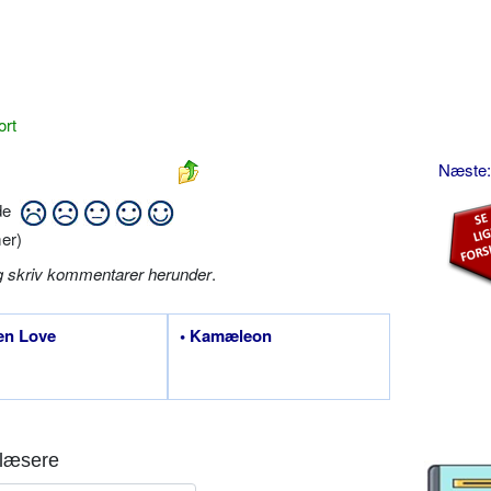
ort
Næste:
ide
er)
g skriv kommentarer herunder
.
en Love
• Kamæleon
læsere