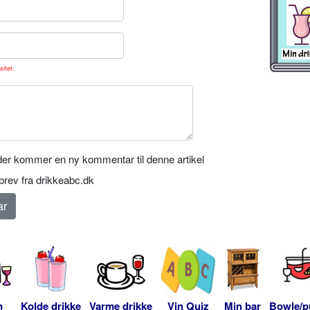
sitet.
er kommer en ny kommentar til denne artikel
rev fra drikkeabc.dk
n
Kolde drikke
Varme drikke
Vin Quiz
Min bar
Bowle/p