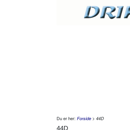
Du er her:
Forside
> 44D
44D