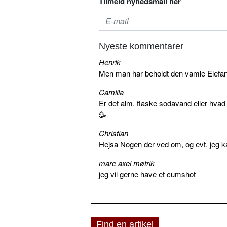
Tilmeld nyhedsmail her
Nyeste kommentarer
Henrik
Men man har beholdt den vamle Elefant 
Camilla
Er det alm. flaske sodavand eller hva
🥳
Christian
Hejsa Nogen der ved om, og evt. jeg k
marc axel møtrik
jeg vil gerne have et cumshot
Find en artikel