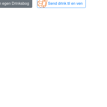
in egen Drinksbog
Send drink til en ven