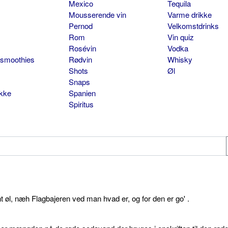
Mexico
Tequila
Mousserende vin
Varme drikke
Pernod
Velkomstdrinks
Rom
Vin quiz
Rosévin
Vodka
 smoothies
Rødvin
Whisky
Shots
Øl
Snaps
ikke
Spanien
Spiritus
øl, næh Flagbajeren ved man hvad er, og for den er go' .