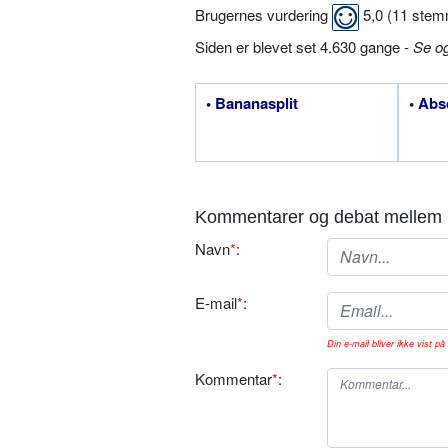
Brugernes vurdering
5,0
(
11
stem
Siden er blevet set 4.630 gange -
Se o
• Bananasplit
• Abs
Kommentarer og debat mellem 
Navn
*
:
E-mail
*
:
Din e-mail bliver ikke vist på 
Kommentar
*
: