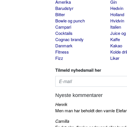
Amerika
Gin
Barudstyr
Hedvin
Bitter
Holland
Bowle og punch
Hvidvin
Campari
Italien
Cocktails
Juice og
Cognac brandy
Kaffe
Danmark
Kakao
Fitness
Kolde dr
Fizz
Likør
Tilmeld nyhedsmail her
Nyeste kommentarer
Henrik
Men man har beholdt den vamle Elefant 
Camilla