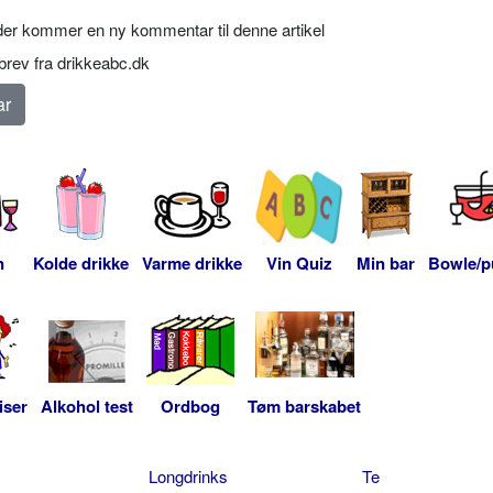
er kommer en ny kommentar til denne artikel
rev fra drikkeabc.dk
n
Kolde drikke
Varme drikke
Vin Quiz
Min bar
Bowle/p
iser
Alkohol test
Ordbog
Tøm barskabet
Longdrinks
Te