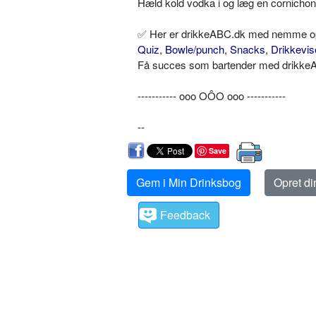
Hæld kold vodka i og læg en cornichon (
✅ Her er drikkeABC.dk med nemme opskr
Quiz
,
Bowle/punch
,
Snacks
,
Drikkevis
Få succes som bartender med drikkeAB
----------- ooo OÔO ooo -----------
--
Save
Gem i Min Drinksbog
Opret d
Feedback