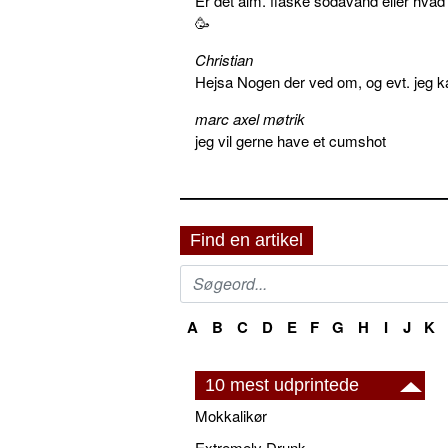
Er det alm. flaske sodavand eller hva
🥳
Christian
Hejsa Nogen der ved om, og evt. jeg k
marc axel møtrik
jeg vil gerne have et cumshot
Find en artikel
A
B
C
D
E
F
G
H
I
J
K
10 mest udprintede
Mokkalikør
Extremely Drunk