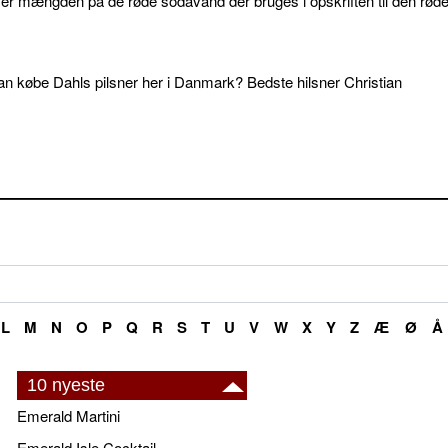
d er mængden på de røde sodavand der bruges i opskriften til den rød
an købe Dahls pilsner her i Danmark? Bedste hilsner Christian
L
M
N
O
P
Q
R
S
T
U
V
W
X
Y
Z
Æ
Ø
Å
10 nyeste
Emerald Martini
Emerald Isle Cocktail