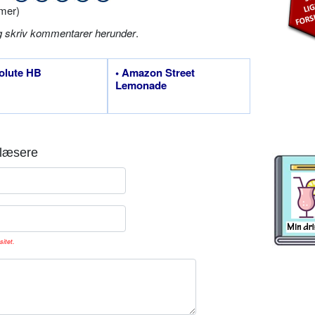
mer)
g skriv kommentarer herunder
.
olute HB
• Amazon Street
Lemonade
læsere
sitet.