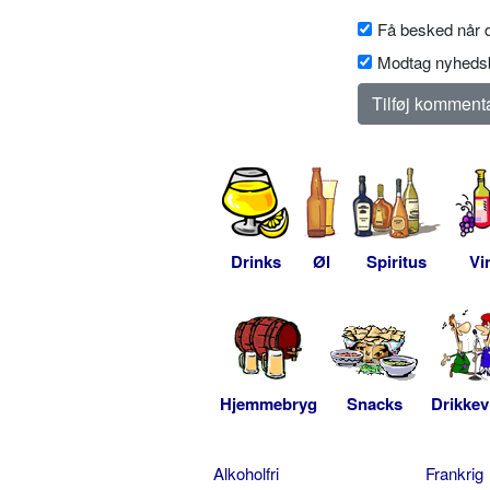
Få besked når d
Modtag nyhedsb
Drinks
Øl
Spiritus
Vi
Hjemmebryg
Snacks
Drikkev
Alkoholfri
Frankrig