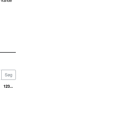
e kande
123...