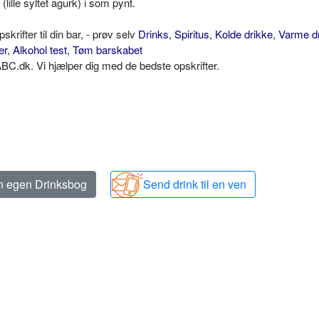
lille syltet agurk) i som pynt.
ifter til din bar, - prøv selv
Drinks
,
Spiritus
,
Kolde drikke
,
Varme d
er
,
Alkohol test
,
Tøm barskabet
C.dk. Vi hjælper dig med de bedste opskrifter.
in egen Drinksbog
Send drink til en ven