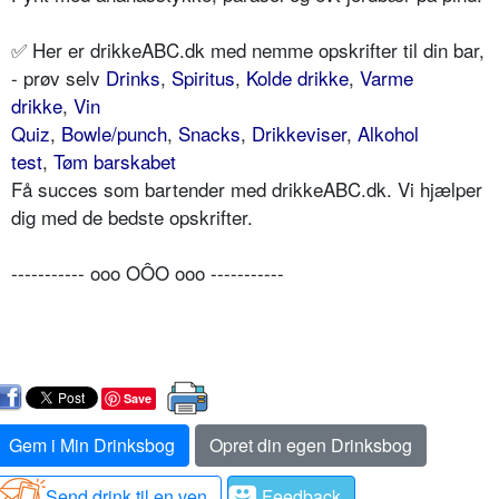
✅ Her er drikkeABC.dk med nemme opskrifter til din bar,
- prøv selv
Drinks
,
Spiritus
,
Kolde drikke
,
Varme
drikke
,
Vin
Quiz
,
Bowle/punch
,
Snacks
,
Drikkeviser
,
Alkohol
test
,
Tøm barskabet
Få succes som bartender med drikkeABC.dk. Vi hjælper
dig med de bedste opskrifter.
----------- ooo OÔO ooo -----------
Save
Gem i Min Drinksbog
Opret din egen Drinksbog
Send drink til en ven
Feedback