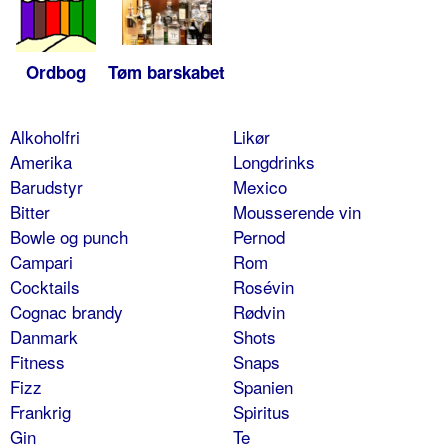
Ordbog
Tøm barskabet
Alkoholfri
Likør
Amerika
Longdrinks
Barudstyr
Mexico
Bitter
Mousserende vin
Bowle og punch
Pernod
Campari
Rom
Cocktails
Rosévin
Cognac brandy
Rødvin
Danmark
Shots
Fitness
Snaps
Fizz
Spanien
Frankrig
Spiritus
Gin
Te