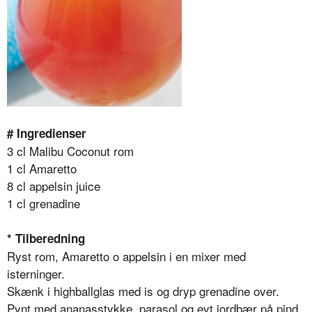
# Ingredienser
3 cl Malibu Coconut rom
1 cl Amaretto
8 cl appelsin juice
1 cl grenadine
* Tilberedning
Ryst rom, Amaretto o appelsin i en mixer med
isterninger.
Skænk i highballglas med is og dryp grenadine over.
Pynt med ananasstykke, parasol og evt jordbær på pind.