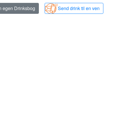
in egen Drinksbog
Send drink til en ven