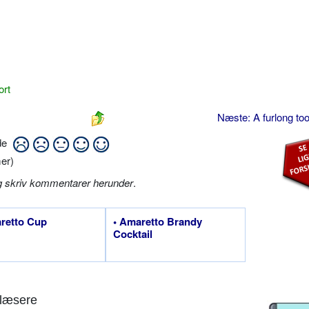
ort
Næste: A furlong too
ide
er)
g skriv kommentarer herunder
.
retto Cup
• Amaretto Brandy
Cocktail
læsere