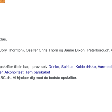
glas.
ry Thornton), Ossifer Chris Thorn og Jamie Dixon i Peterborough, 
ifter til din bar, - prøv selv
Drinks
,
Spiritus
,
Kolde drikke
,
Varme d
er
,
Alkohol test
,
Tøm barskabet
C.dk. Vi hjælper dig med de bedste opskrifter.