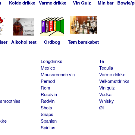
n
Kolde drikke
Varme drikke
Vin Quiz
Min bar
Bowle/p
iser
Alkohol test
Ordbog
Tøm barskabet
Longdrinks
Te
Mexico
Tequila
Mousserende vin
Varme drikke
Pernod
Velkomstdrinks
Rom
Vin quiz
Rosévin
Vodka
 smoothies
Rødvin
Whisky
Shots
Øl
Snaps
ikke
Spanien
Spiritus