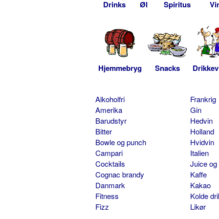
Drinks
Øl
Spiritus
Vi
Hjemmebryg
Snacks
Drikkev
Alkoholfri
Frankrig
Amerika
Gin
Barudstyr
Hedvin
Bitter
Holland
Bowle og punch
Hvidvin
Campari
Italien
Cocktails
Juice og
Cognac brandy
Kaffe
Danmark
Kakao
Fitness
Kolde dr
Fizz
Likør