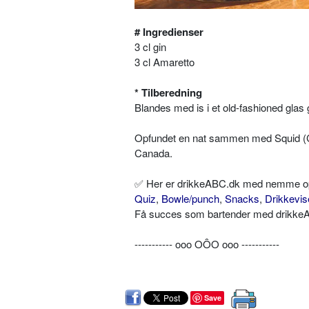
# Ingredienser
3 cl gin
3 cl Amaretto
* Tilberedning
Blandes med is i et old-fashioned glas 
Opfundet en nat sammen med Squid (Co
Canada.
✅ Her er drikkeABC.dk med nemme opskr
Quiz
,
Bowle/punch
,
Snacks
,
Drikkevis
Få succes som bartender med drikkeAB
----------- ooo OÔO ooo -----------
Save