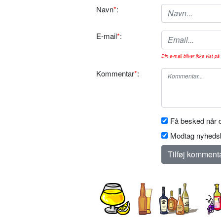
Navn
*
:
E-mail
*
:
Din e-mail bliver ikke vist på 
Kommentar
*
:
Få besked når d
Modtag nyhedsb