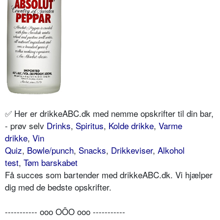
✅ Her er drikkeABC.dk med nemme opskrifter til din bar,
- prøv selv
Drinks
,
Spiritus
,
Kolde drikke
,
Varme
drikke
,
Vin
Quiz
,
Bowle/punch
,
Snacks
,
Drikkeviser
,
Alkohol
test
,
Tøm barskabet
Få succes som bartender med drikkeABC.dk. Vi hjælper
dig med de bedste opskrifter.
----------- ooo OÔO ooo -----------