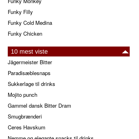
Funky Monkey
Funky Filly
Funky Cold Medina
Funky Chicken
10 mest viste
Jägermeister Bitter
Paradisæblesnaps
Sukkerlage til drinks
Mojito punch
Gammel dansk Bitter Dram
Smugbrænderi
Ceres Havskum
Nemme og elegante snacks til drinks