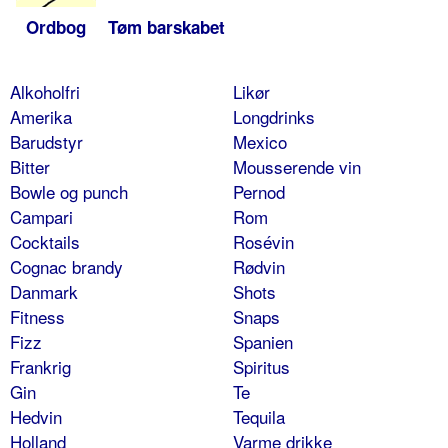
Ordbog
Tøm barskabet
Alkoholfri
Likør
Amerika
Longdrinks
Barudstyr
Mexico
Bitter
Mousserende vin
Bowle og punch
Pernod
Campari
Rom
Cocktails
Rosévin
Cognac brandy
Rødvin
Danmark
Shots
Fitness
Snaps
Fizz
Spanien
Frankrig
Spiritus
Gin
Te
Hedvin
Tequila
Holland
Varme drikke