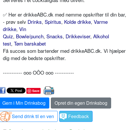
✅ Her er drikkeABC.dk med nemme opskrifter til din bar,
- prøv selv
Drinks
,
Spiritus
,
Kolde drikke
,
Varme
drikke
,
Vin
Quiz
,
Bowle/punch
,
Snacks
,
Drikkeviser
,
Alkohol
test
,
Tøm barskabet
Få succes som bartender med drikkeABC.dk. Vi hjælper
dig med de bedste opskrifter.
----------- ooo OÔO ooo -----------
Save
Gem i Min Drinksbog
Opret din egen Drinksbog
Send drink til en ven
Feedback