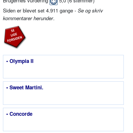
Brugernes vurdering
5,0
(
6
stemmer)
Siden er blevet set 4.911 gange -
Se og skriv
.
kommentarer herunder
• Olympia II
• Sweet Martini.
• Concorde