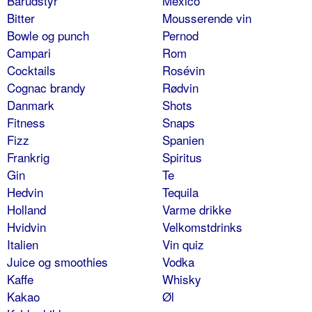
Barudstyr
Mexico
Bitter
Mousserende vin
Bowle og punch
Pernod
Campari
Rom
Cocktails
Rosévin
Cognac brandy
Rødvin
Danmark
Shots
Fitness
Snaps
Fizz
Spanien
Frankrig
Spiritus
Gin
Te
Hedvin
Tequila
Holland
Varme drikke
Hvidvin
Velkomstdrinks
Italien
Vin quiz
Juice og smoothies
Vodka
Kaffe
Whisky
Kakao
Øl