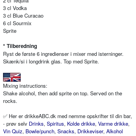
2 cl Tequila
3 cl Vodka
3 cl Blue Curacao
6 cl Sourmix
Sprite
* Tilberedning
Ryst de første 6 ingredienser i mixer med isterninger.
Skænk/si i longdrink glas. Top med Sprite.
Mixing instructions:
Shake alcohol, then add sprite on top. Served on the
rocks.
✅ Her er drikkeABC.dk med nemme opskrifter til din bar,
- prøv selv
Drinks
,
Spiritus
,
Kolde drikke
,
Varme drikke
,
Vin Quiz
,
Bowle/punch
,
Snacks
,
Drikkeviser
,
Alkohol