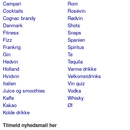
Campari
Rom
Cocktails
Rosévin
Cognac brandy
Rødvin
Danmark
Shots
Fitness
Snaps
Fizz
Spanien
Frankrig
Spiritus
Gin
Te
Hedvin
Tequila
Holland
Varme drikke
Hvidvin
Velkomstdrinks
Italien
Vin quiz
Juice og smoothies
Vodka
Kaffe
Whisky
Kakao
Øl
Kolde drikke
Tilmeld nyhedsmail her