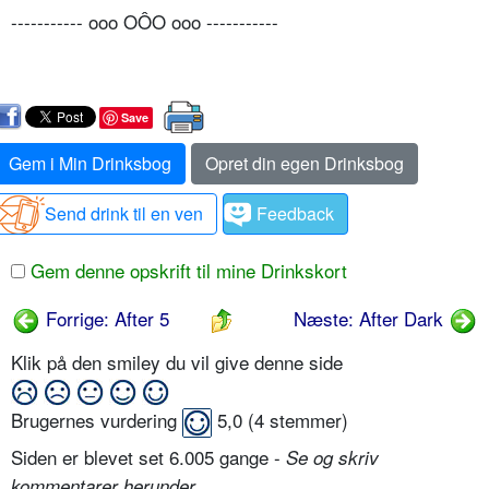
----------- ooo OÔO ooo -----------
Save
Gem i Min Drinksbog
Opret din egen Drinksbog
Send drink til en ven
Feedback
Gem denne opskrift til mine Drinkskort
Forrige: After 5
Næste: After Dark
Klik på den smiley du vil give denne side
Brugernes vurdering
5,0
(
4
stemmer)
Siden er blevet set 6.005 gange -
Se og skriv
.
kommentarer herunder