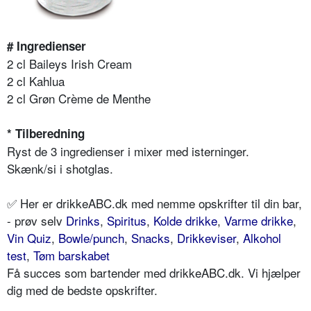
# Ingredienser
2 cl Baileys Irish Cream
2 cl Kahlua
2 cl Grøn Crème de Menthe
* Tilberedning
Ryst de 3 ingredienser i mixer med isterninger.
Skænk/si i shotglas.
✅ Her er drikkeABC.dk med nemme opskrifter til din bar,
- prøv selv
Drinks
,
Spiritus
,
Kolde drikke
,
Varme drikke
,
Vin Quiz
,
Bowle/punch
,
Snacks
,
Drikkeviser
,
Alkohol
test
,
Tøm barskabet
Få succes som bartender med drikkeABC.dk. Vi hjælper
dig med de bedste opskrifter.