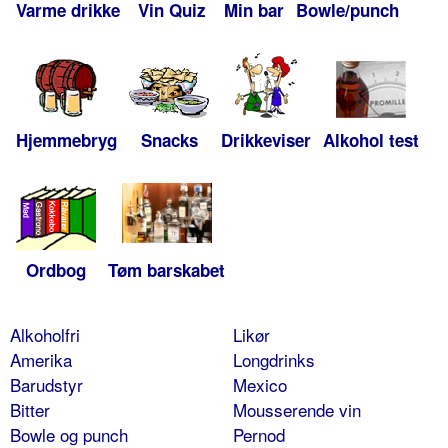
Varme drikke
Vin Quiz
Min bar
Bowle/punch
Hjemmebryg
Snacks
Drikkeviser
Alkohol test
Ordbog
Tøm barskabet
Alkoholfri
Likør
Amerika
Longdrinks
Barudstyr
Mexico
Bitter
Mousserende vin
Bowle og punch
Pernod