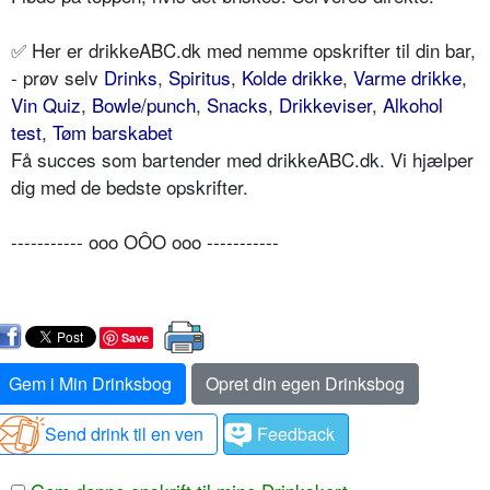
✅ Her er drikkeABC.dk med nemme opskrifter til din bar,
- prøv selv
Drinks
,
Spiritus
,
Kolde drikke
,
Varme drikke
,
Vin Quiz
,
Bowle/punch
,
Snacks
,
Drikkeviser
,
Alkohol
test
,
Tøm barskabet
Få succes som bartender med drikkeABC.dk. Vi hjælper
dig med de bedste opskrifter.
----------- ooo OÔO ooo -----------
Save
Gem i Min Drinksbog
Opret din egen Drinksbog
Send drink til en ven
Feedback