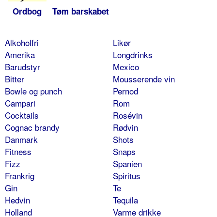
Ordbog
Tøm barskabet
Alkoholfri
Likør
Amerika
Longdrinks
Barudstyr
Mexico
Bitter
Mousserende vin
Bowle og punch
Pernod
Campari
Rom
Cocktails
Rosévin
Cognac brandy
Rødvin
Danmark
Shots
Fitness
Snaps
Fizz
Spanien
Frankrig
Spiritus
Gin
Te
Hedvin
Tequila
Holland
Varme drikke