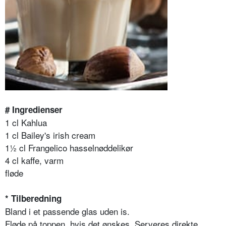
# Ingredienser
1 cl Kahlua
1 cl Bailey's irish cream
1½ cl Frangelico hasselnøddelikør
4 cl kaffe, varm
fløde
* Tilberedning
Bland i et passende glas uden is.
Fløde på toppen, hvis det ønskes. Serveres direkte.