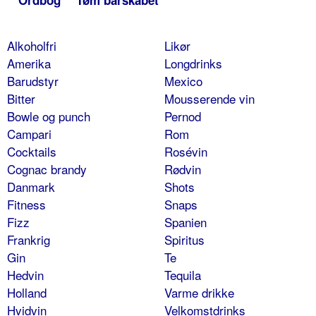
Alkoholfri
Likør
Amerika
Longdrinks
Barudstyr
Mexico
Bitter
Mousserende vin
Bowle og punch
Pernod
Campari
Rom
Cocktails
Rosévin
Cognac brandy
Rødvin
Danmark
Shots
Fitness
Snaps
Fizz
Spanien
Frankrig
Spiritus
Gin
Te
Hedvin
Tequila
Holland
Varme drikke
Hvidvin
Velkomstdrinks