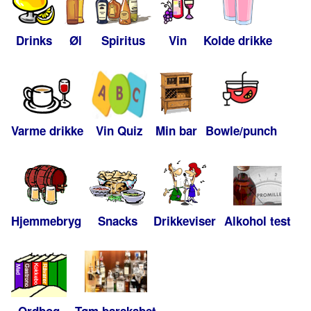
Drinks
Øl
Spiritus
Vin
Kolde drikke
Varme drikke
Vin Quiz
Min bar
Bowle/punch
Hjemmebryg
Snacks
Drikkeviser
Alkohol test
Ordbog
Tøm barskabet