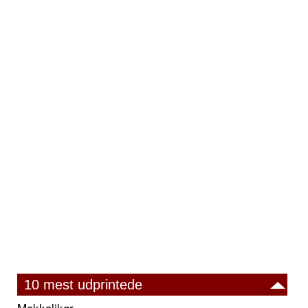
10 mest udprintede
Mokkalikør