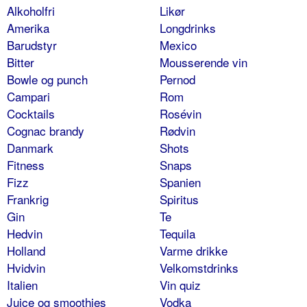
Alkoholfri
Likør
Amerika
Longdrinks
Barudstyr
Mexico
Bitter
Mousserende vin
Bowle og punch
Pernod
Campari
Rom
Cocktails
Rosévin
Cognac brandy
Rødvin
Danmark
Shots
Fitness
Snaps
Fizz
Spanien
Frankrig
Spiritus
Gin
Te
Hedvin
Tequila
Holland
Varme drikke
Hvidvin
Velkomstdrinks
Italien
Vin quiz
Juice og smoothies
Vodka