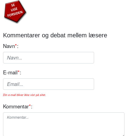
Kommentarer og debat mellem læsere
Navn
*
:
E-mail
*
:
Din e-mail bliver ikke vist på sitet.
Kommentar
*
: